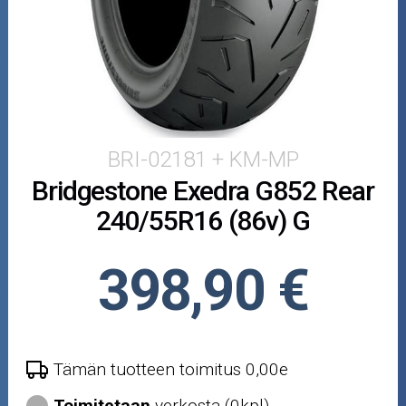
Puutarha ja metsä
Ajovarusteet
Nastarenkaat
Renkaat ja vanteet
BRI-02181 + KM-MP
Bridgestone Exedra G852 Rear
Öljyt ja kemikaalit
240/55R16 (86v) G
Työkalut
398,90 €
Outlet-tuotteet
Tämän tuotteen toimitus 0,00e
Toimitetaan
verkosta (0kpl)