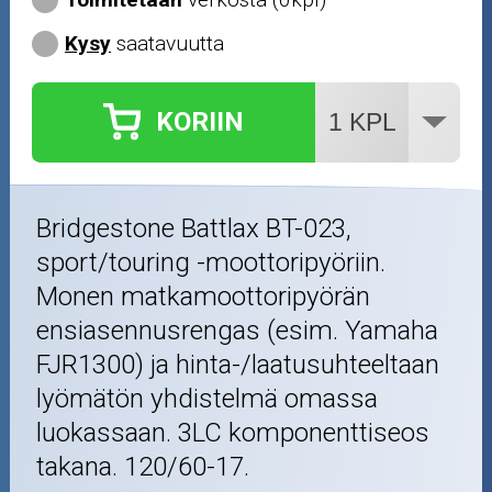
Kysy
saatavuutta
KORIIN
Bridgestone Battlax BT-023,
sport/touring -moottoripyöriin.
Monen matkamoottoripyörän
ensiasennusrengas (esim. Yamaha
FJR1300) ja hinta-/laatusuhteeltaan
lyömätön yhdistelmä omassa
luokassaan. 3LC komponenttiseos
takana. 120/60-17.