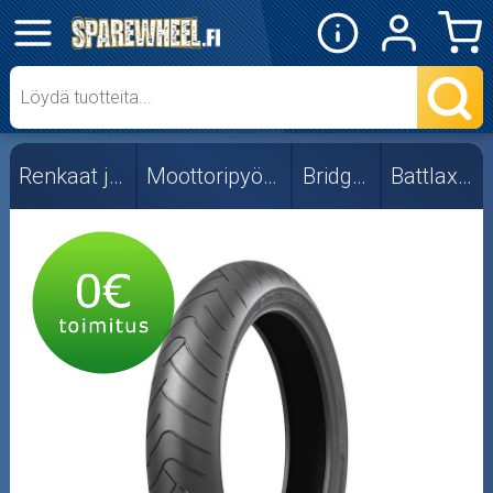
✕
Mopon osat
Skootterin osat
Renkaat ja vanteet
Moottoripyörän renkaat
Bridgestone
Battlax BT-023
Crossipyörän osat
Moottoripyörän osat
Moottorikelkan osat
Mopoauton osat
Mönkijän osat