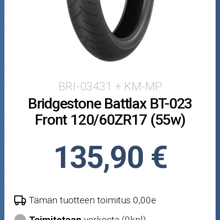
Puutarha ja metsä
Ajovarusteet
Nastarenkaat
Renkaat ja vanteet
BRI-03431 + KM-MP
Bridgestone Battlax BT-023
Öljyt ja kemikaalit
Front 120/60ZR17 (55w)
Työkalut
135,90 €
Outlet-tuotteet
Tämän tuotteen toimitus 0,00e
Toimitetaan
verkosta (0kpl)