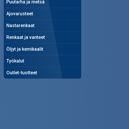
Puutarha ja metsä
Ajovarusteet
Nastarenkaat
Renkaat ja vanteet
Öljyt ja kemikaalit
Työkalut
Outlet-tuotteet