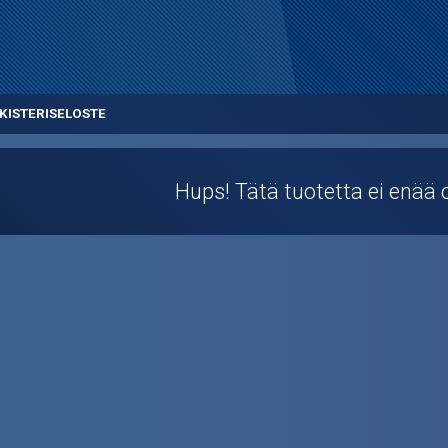
KISTERISELOSTE
Hups! Tätä tuotetta ei enää o