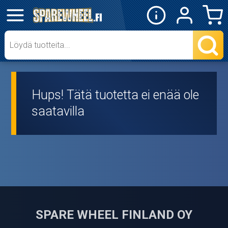
✕
Mopon osat
Skootterin osat
Hups! Tätä tuotetta ei enää ole
Crossipyörän osat
saatavilla
Moottoripyörän osat
Moottorikelkan osat
Mopoauton osat
Mönkijän osat
SPARE WHEEL FINLAND OY