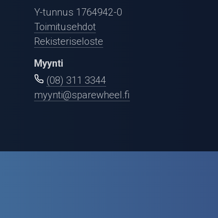
Puutarha ja metsä
Y-tunnus 1764942-0
Ajovarusteet
Toimitusehdot
Rekisteriseloste
Nastarenkaat
Myynti
Renkaat ja vanteet
(08) 311 3344
myynti@sparewheel.fi
Öljyt ja kemikaalit
Työkalut
Outlet-tuotteet