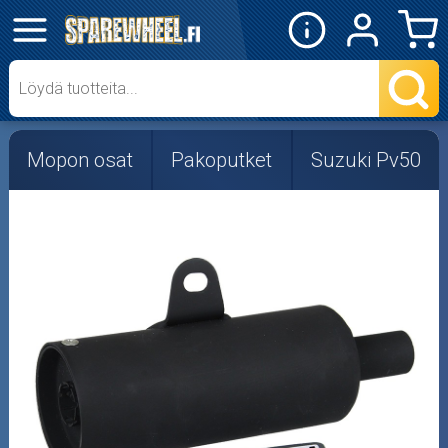
✕
Mopon osat
Skootterin osat
Mopon osat
Pakoputket
Suzuki Pv50
Crossipyörän osat
Moottoripyörän osat
Moottorikelkan osat
Mopoauton osat
Mönkijän osat