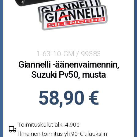
Puutarha ja metsä
Ajovarusteet
Nastarenkaat
Renkaat ja vanteet
1-63-10-GM / 99383
Giannelli -äänenvaimennin,
Öljyt ja kemikaalit
Suzuki Pv50, musta
Työkalut
58,90 €
Outlet-tuotteet
Toimituskulut alk. 4,90e
Ilmainen toimitus yli 90 € tilauksiin