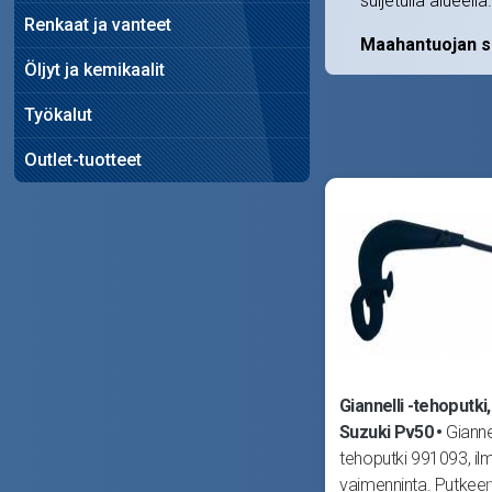
suljetulla alueella.
Renkaat ja vanteet
Maahantuojan s
Öljyt ja kemikaalit
Työkalut
Outlet-tuotteet
Giannelli -tehoputki,
Suzuki Pv50
Giannel
tehoputki 991093, il
vaimenninta. Putkee