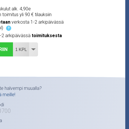
kulut alk. 4,90e
 toimitus yli 90 € tilauksiin
etaan
verkosta 1-2 arkipäivässä
l)
?
1-2 arkipäivässä
toimituksesta
RIIN
te halvempi muualla?
ä meille!
di
0700
a