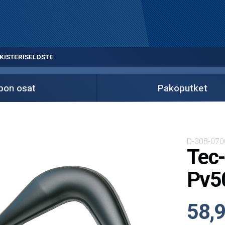
KISTERISELOSTE
on osat
Pakoputket
D-308-070
Tec-
Pv5
58,9