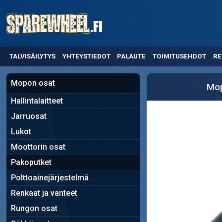
TALVISÄILYTYS
YHTEYSTIEDOT
PALAUTE
TOIMITUSEHDOT
RE
Mopon osat
Mop
Hallintalaitteet
Jarruosat
Lukot
Moottorin osat
Pakoputket
Polttoainejärjestelmä
Renkaat ja vanteet
Rungon osat