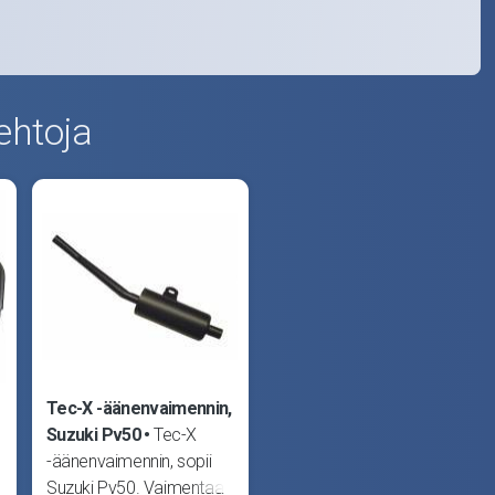
ehtoja
Tec-X -äänenvaimennin,
Suzuki Pv50
Tec-X
-äänenvaimennin, sopii
Suzuki Pv50. Vaimentaa