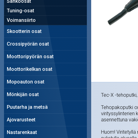
Sähköosat
Tuning-osat
Voimansiirto
Skootterin osat
Crossipyörän osat
Moottoripyörän osat
Moottorikelkan osat
Mopoauton osat
Mönkijän osat
Tec-X -tehoputki,
Puutarha ja metsä
Tehopakoputki o
virityssylinterie
Ajovarusteet
asennettuna vakio
Huom! Viritetyllä 
Nastarenkaat