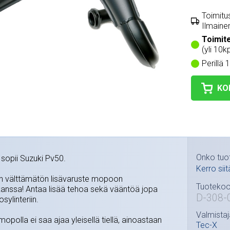
Toimitus
Ilmainen
Toimit
(yli 10kp
Perillä 
KO
Onko tuo
 sopii Suzuki Pv50.
Kerro siit
n välttämätön lisävaruste mopoon
Tuotekoo
n kanssa! Antaa lisää tehoa sekä vääntöä jopa
D-308-
sylinteriin.
Valmistaj
mopolla ei saa ajaa yleisellä tiellä, ainoastaan
Tec-X