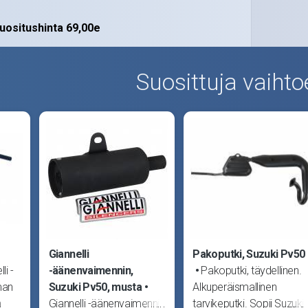
uositushinta 69,00e
Suosittuja vaihto
Giannelli
Pakoputki, Suzuki Pv50
li -
-äänenvaimennin,
Pakoputki, täydellinen.
man
Suzuki Pv50, musta
Alkuperäismallinen
n
Giannelli -äänenvaimennin
tarvikeputki. Sopii Suzuki