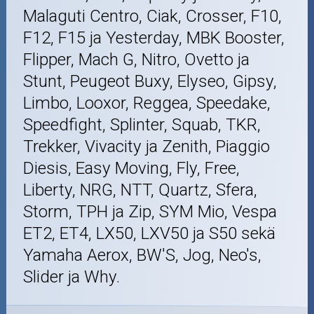
Malaguti Centro, Ciak, Crosser, F10,
F12, F15 ja Yesterday, MBK Booster,
Flipper, Mach G, Nitro, Ovetto ja
Stunt, Peugeot Buxy, Elyseo, Gipsy,
Limbo, Looxor, Reggea, Speedake,
Speedfight, Splinter, Squab, TKR,
Trekker, Vivacity ja Zenith, Piaggio
Diesis, Easy Moving, Fly, Free,
Liberty, NRG, NTT, Quartz, Sfera,
Storm, TPH ja Zip, SYM Mio, Vespa
ET2, ET4, LX50, LXV50 ja S50 sekä
Yamaha Aerox, BW'S, Jog, Neo's,
Slider ja Why.