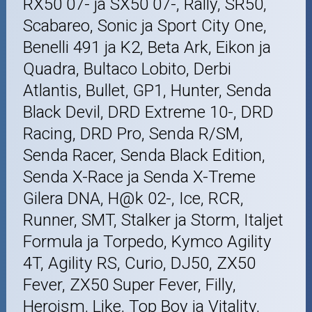
RX50 07- ja SX50 07-, Rally, SR50,
Scabareo, Sonic ja Sport City One,
Benelli 491 ja K2, Beta Ark, Eikon ja
Quadra, Bultaco Lobito, Derbi
Atlantis, Bullet, GP1, Hunter, Senda
Black Devil, DRD Extreme 10-, DRD
Racing, DRD Pro, Senda R/SM,
Senda Racer, Senda Black Edition,
Senda X-Race ja Senda X-Treme
Gilera DNA, H@k 02-, Ice, RCR,
Runner, SMT, Stalker ja Storm, Italjet
Formula ja Torpedo, Kymco Agility
4T, Agility RS, Curio, DJ50, ZX50
Fever, ZX50 Super Fever, Filly,
Heroism, Like, Top Boy ja Vitality,