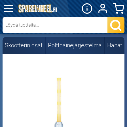
✕
Mopon osat
Skootterin osat
Skootterin osat
Polttoainejärjestelmä
Hanat
Crossipyörän osat
Moottoripyörän osat
Moottorikelkan osat
Mopoauton osat
Mönkijän osat