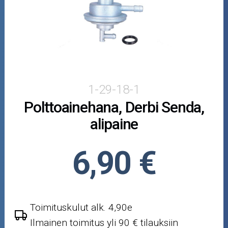
Puutarha ja metsä
Ajovarusteet
Nastarenkaat
Renkaat ja vanteet
1-29-18-1
Polttoainehana, Derbi Senda,
Öljyt ja kemikaalit
alipaine
Työkalut
6,90 €
Outlet-tuotteet
Toimituskulut alk. 4,90e
Ilmainen toimitus yli 90 € tilauksiin