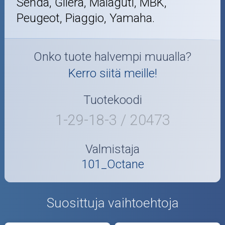
Senda, Gilera, Malaguti, MBK,
Peugeot, Piaggio, Yamaha.
Onko tuote halvempi muualla?
Kerro siitä meille!
Tuotekoodi
1-29-18-3 / 20473
Valmistaja
101_Octane
Suosittuja vaihtoehtoja