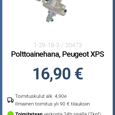
Puutarha ja metsä
Ajovarusteet
Nastarenkaat
Renkaat ja vanteet
1-29-18-3 / 20473
Polttoainehana, Peugeot XPS
Öljyt ja kemikaalit
Työkalut
16,90 €
Outlet-tuotteet
Toimituskulut alk. 4,90e
Ilmainen toimitus yli 90 € tilauksiin
Toimitetaan
verkosta 24h sisällä (2kpl)