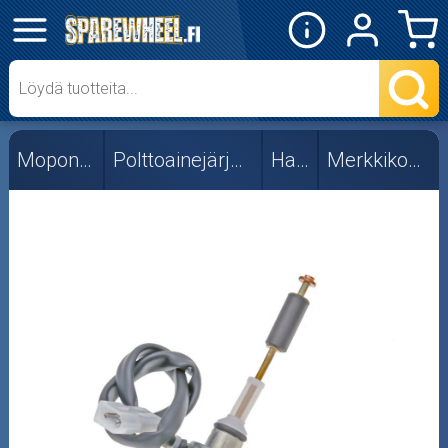
✕
Mopon osat
Skootterin osat
Mopon osat
Polttoainejärjestelmä
Hanat
Merkkikohtaiset
Crossipyörän osat
Moottoripyörän osat
Moottorikelkan osat
Mopoauton osat
Mönkijän osat