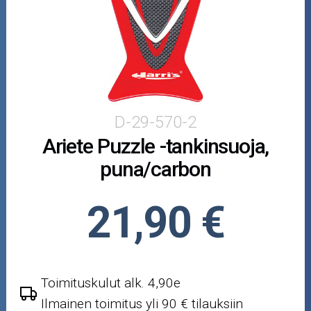
Puutarha ja metsä
Ajovarusteet
Nastarenkaat
Renkaat ja vanteet
D-29-570-2
Ariete Puzzle -tankinsuoja,
Öljyt ja kemikaalit
puna/carbon
Työkalut
21,90 €
Outlet-tuotteet
Toimituskulut alk. 4,90e
Ilmainen toimitus yli 90 € tilauksiin