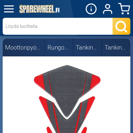
✕
Mopon osat
Skootterin osat
Moottoripyörän osat
Rungon osat
Tankinsuojat
Tankinsuojat
Crossipyörän osat
Moottoripyörän osat
Moottorikelkan osat
Mopoauton osat
Mönkijän osat