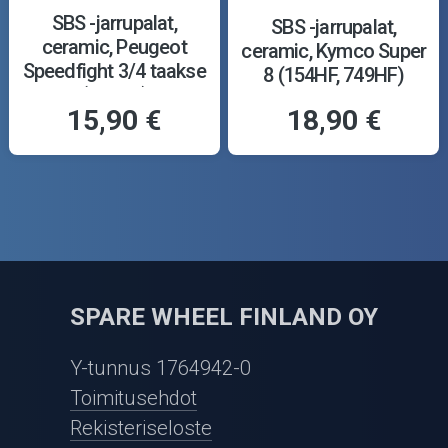
SBS -jarrupalat,
SBS -jarrupalat,
ceramic, Peugeot
ceramic, Kymco Super
Speedfight 3/4 taakse
8 (154HF, 749HF)
(157HF)
15,90 €
18,90 €
SPARE WHEEL FINLAND OY
Y-tunnus 1764942-0
Toimitusehdot
Rekisteriseloste