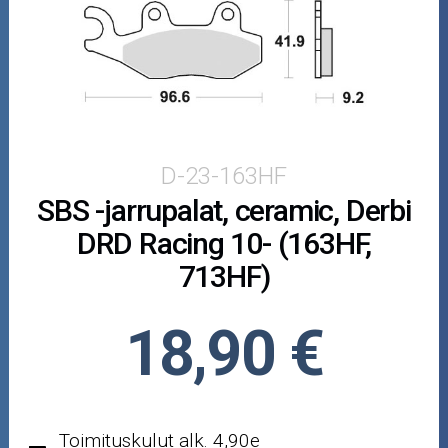
Puutarha ja metsä
Ajovarusteet
Nastarenkaat
Renkaat ja vanteet
D-23-163HF
SBS -jarrupalat, ceramic, Derbi
Öljyt ja kemikaalit
DRD Racing 10- (163HF,
Työkalut
713HF)
Outlet-tuotteet
18,90 €
Toimituskulut alk. 4,90e