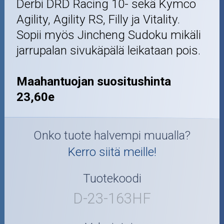
Derbi DRD Racing 10- sekä Kymco
Agility, Agility RS, Filly ja Vitality.
Sopii myös Jincheng Sudoku mikäli
jarrupalan sivukäpälä leikataan pois.
Maahantuojan suositushinta
23,60e
Onko tuote halvempi muualla?
Kerro siitä meille!
Tuotekoodi
D-23-163HF