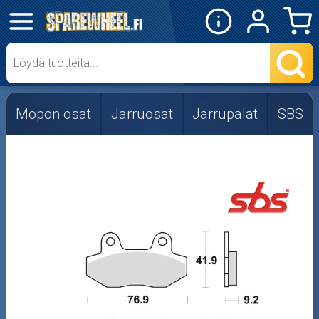
✕
Mopon osat
Skootterin osat
Mopon osat
Jarruosat
Jarrupalat
SBS
Crossipyörän osat
Moottoripyörän osat
Moottorikelkan osat
Mopoauton osat
Mönkijän osat