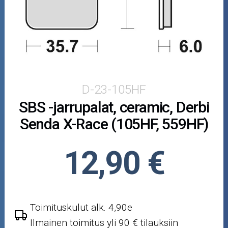
Puutarha ja metsä
Ajovarusteet
Nastarenkaat
Renkaat ja vanteet
D-23-105HF
SBS -jarrupalat, ceramic, Derbi
Öljyt ja kemikaalit
Senda X-Race (105HF, 559HF)
Työkalut
12,90 €
Outlet-tuotteet
Toimituskulut alk. 4,90e
Ilmainen toimitus yli 90 € tilauksiin