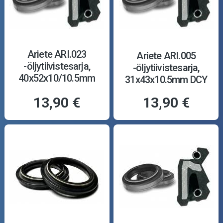
Ariete ARI.023
Ariete ARI.005
-öljytiivistesarja,
-öljytiivistesarja,
40x52x10/10.5mm
31x43x10.5mm DCY
TCL
13,90 €
13,90 €