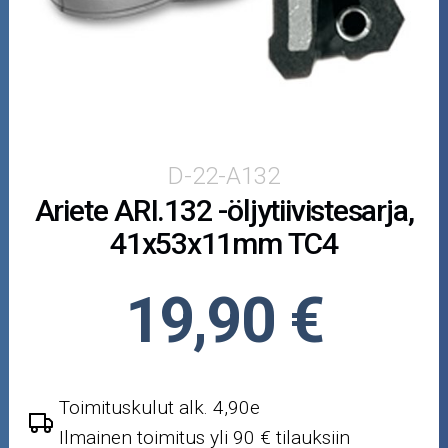
Puutarha ja metsä
Ajovarusteet
Nastarenkaat
Renkaat ja vanteet
D-22-A132
Ariete ARI.132 -öljytiivistesarja,
Öljyt ja kemikaalit
41x53x11mm TC4
Työkalut
19,90 €
Outlet-tuotteet
Toimituskulut alk. 4,90e
Ilmainen toimitus yli 90 € tilauksiin