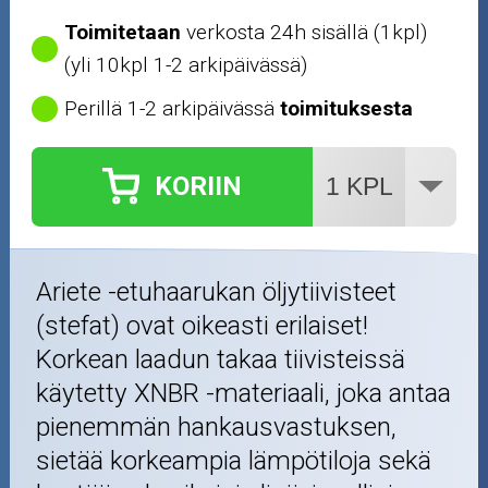
Toimitetaan
verkosta 24h sisällä (1kpl)
(yli 10kpl 1-2 arkipäivässä)
Perillä 1-2 arkipäivässä
toimituksesta
KORIIN
Ariete -etuhaarukan öljytiivisteet
(stefat) ovat oikeasti erilaiset!
Korkean laadun takaa tiivisteissä
käytetty XNBR -materiaali, joka antaa
pienemmän hankausvastuksen,
sietää korkeampia lämpötiloja sekä