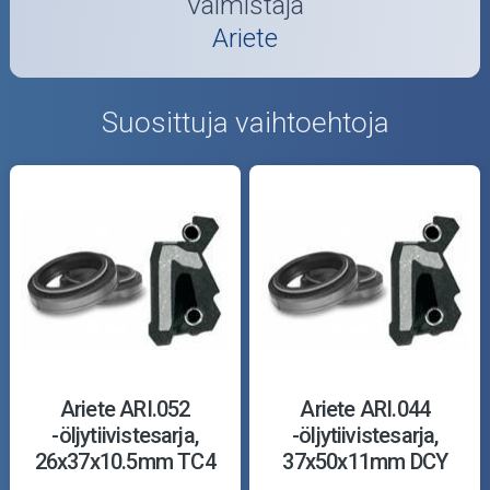
Valmistaja
Ariete
Suosittuja vaihtoehtoja
Ariete ARI.052
Ariete ARI.044
-öljytiivistesarja,
-öljytiivistesarja,
26x37x10.5mm TC4
37x50x11mm DCY