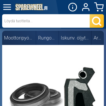
✕
Mopon osat
Skootterin osat
Moottoripyörän osat
Rungon osat
Iskunv. öljytiivisteet
Ariete
Crossipyörän osat
Moottoripyörän osat
Moottorikelkan osat
Mopoauton osat
Mönkijän osat