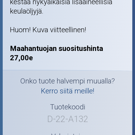
kestää nykyaikaisia lisäaineellisia
keulaöljyjä.
Huom! Kuva viitteellinen!
Maahantuojan suositushinta
27,00e
Onko tuote halvempi muualla?
Kerro siitä meille!
Tuotekoodi
D-22-A132