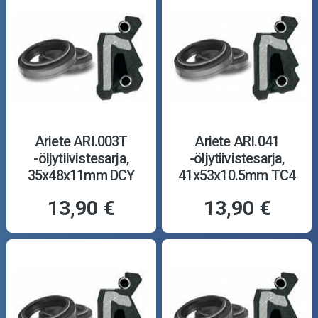
Ariete ARI.003T
Ariete ARI.041
-öljytiivistesarja,
-öljytiivistesarja,
35x48x11mm DCY
41x53x10.5mm TC4
13,90 €
13,90 €