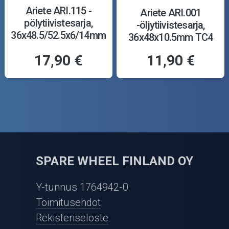
Ariete ARI.115 -
Ariete ARI.001
pölytiivistesarja,
-öljytiivistesarja,
36x48.5/52.5x6/14mm
36x48x10.5mm TC4
Y
17,90 €
11,90 €
SPARE WHEEL FINLAND OY
Y-tunnus 1764942-0
Toimitusehdot
Rekisteriseloste