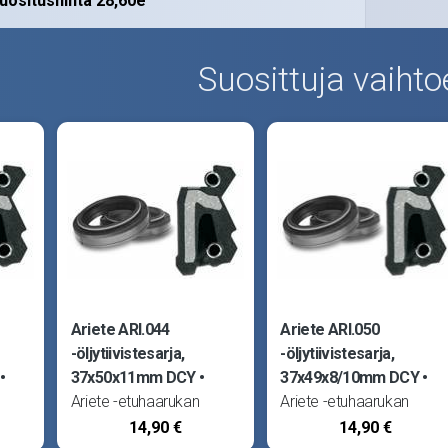
uositushinta 28,60e
Suosittuja vaihto
Ariete ARI.044
Ariete ARI.050
-öljytiivistesarja,
-öljytiivistesarja,
37x50x11mm DCY
37x49x8/10mm DCY
Ariete -etuhaarukan
Ariete -etuhaarukan
ovat
öljytiivisteet (stefat) ovat
öljytiivisteet (stefat) ovat
14,90 €
14,90 €