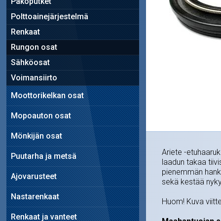
Pakoputket
Polttoainejärjestelmä
Renkaat
Rungon osat
Sähköosat
Voimansiirto
Moottorikelkan osat
Mopoauton osat
Mönkijän osat
Ariete -etuhaaruk
Puutarha ja metsä
laadun takaa tiiv
pienemmän hanka
Ajovarusteet
sekä kestää nykyai
Nastarenkaat
Huom! Kuva viitte
Renkaat ja vanteet