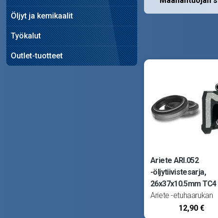
Maahantuojan s
Öljyt ja kemikaalit
Työkalut
Outlet-tuotteet
Ariete ARI.052
-öljytiivistesarja,
26x37x10.5mm TC4
Ariete -etuhaarukan
öljytiivisteet (stefat) 
12,90 €