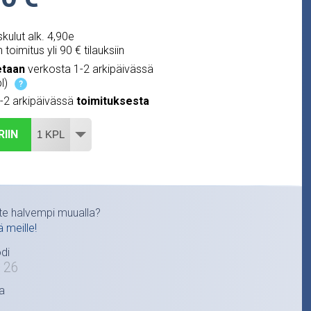
kulut alk. 4,90e
 toimitus yli 90 € tilauksiin
etaan
verkosta 1-2 arkipäivässä
l)
?
1-2 arkipäivässä
toimituksesta
RIIN
te halvempi muualla?
ä meille!
di
126
a