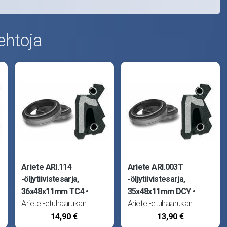
ehtoja
Ariete ARI.114
Ariete ARI.003T
-öljytiivistesarja,
-öljytiivistesarja,
36x48x11mm TC4
35x48x11mm DCY
Ariete -etuhaarukan
Ariete -etuhaarukan
öljytiivisteet (stefat) ovat
öljytiivisteet (stefat) ovat
14,90 €
13,90 €