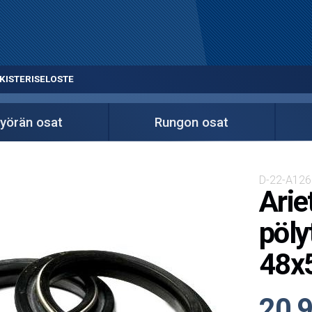
KISTERISELOSTE
yörän osat
Rungon osat
D-22-A126
Arie
pöly
48x
20,9