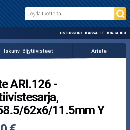
OSTOSKORI
KASSALLE
KIRJAUDU
Iskunv. öljytiivisteet
Ariete
te ARI.126 -
tiivistesarja,
58.5/62x6/11.5mm Y
0 €