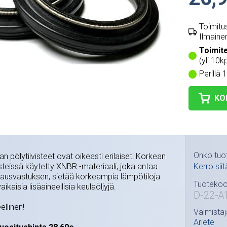
Toimitus
Ilmainen
Toimit
(yli 10kp
Perillä 
KO
Onko tuo
an pölytiivisteet ovat oikeasti erilaiset! Korkean
isteissä käytetty XNBR -materiaali, joka antaa
Kerro siit
usvastuksen, sietää korkeampia lämpötiloja
Tuotekoo
kaisia lisäaineellisia keulaöljyjä.
D-22-A
ellinen!
Valmistaj
Ariete