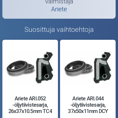
Valmistaja
Ariete
Suosittuja vaihtoehtoja
Ariete ARI.052
Ariete ARI.044
-öljytiivistesarja,
-öljytiivistesarja,
26x37x10.5mm TC4
37x50x11mm DCY