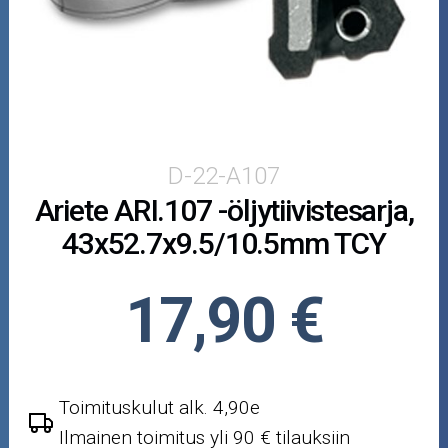
Puutarha ja metsä
Ajovarusteet
Nastarenkaat
Renkaat ja vanteet
D-22-A107
Ariete ARI.107 -öljytiivistesarja,
Öljyt ja kemikaalit
43x52.7x9.5/10.5mm TCY
Työkalut
17,90 €
Outlet-tuotteet
Toimituskulut alk. 4,90e
Ilmainen toimitus yli 90 € tilauksiin