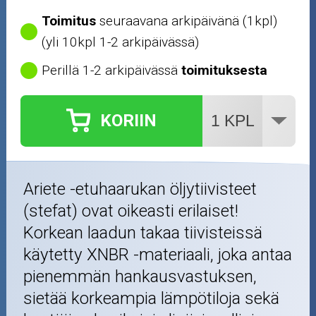
Toimitus
seuraavana arkipäivänä (1kpl)
(yli 10kpl 1-2 arkipäivässä)
Perillä 1-2 arkipäivässä
toimituksesta
KORIIN
Ariete -etuhaarukan öljytiivisteet
(stefat) ovat oikeasti erilaiset!
Korkean laadun takaa tiivisteissä
käytetty XNBR -materiaali, joka antaa
pienemmän hankausvastuksen,
sietää korkeampia lämpötiloja sekä