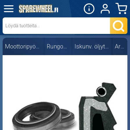
✕
Mopon osat
Skootterin osat
Moottoripyörän osat
Rungon osat
Iskunv. öljytiivisteet
Ariete
Crossipyörän osat
Moottoripyörän osat
Moottorikelkan osat
Mopoauton osat
Mönkijän osat