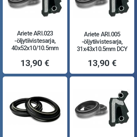
Ariete ARI.023
Ariete ARI.005
-öljytiivistesarja,
-öljytiivistesarja,
40x52x10/10.5mm
31x43x10.5mm DCY
TCL
13,90 €
13,90 €