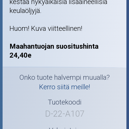
kestää nykyaikaisia lisäaineellisia
keulaöljyjä.
Huom! Kuva viitteellinen!
Maahantuojan suositushinta
24,40e
Onko tuote halvempi muualla?
Kerro siitä meille!
Tuotekoodi
D-22-A107