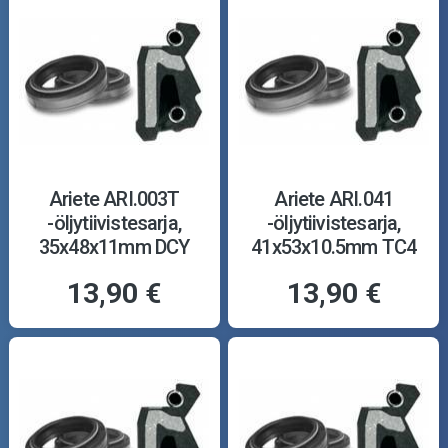
Ariete ARI.003T
Ariete ARI.041
-öljytiivistesarja,
-öljytiivistesarja,
35x48x11mm DCY
41x53x10.5mm TC4
13,90 €
13,90 €