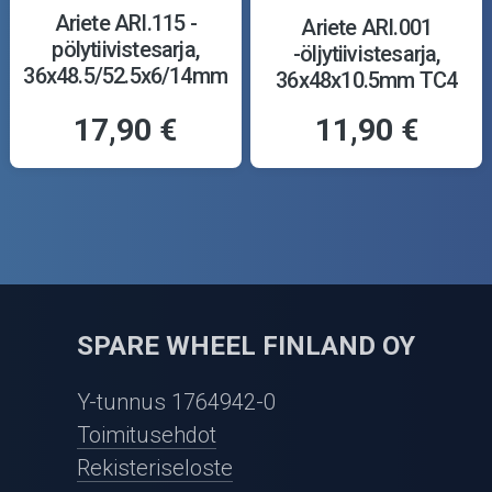
Ariete ARI.115 -
Ariete ARI.001
pölytiivistesarja,
-öljytiivistesarja,
36x48.5/52.5x6/14mm
36x48x10.5mm TC4
Y
17,90 €
11,90 €
SPARE WHEEL FINLAND OY
Y-tunnus 1764942-0
Toimitusehdot
Rekisteriseloste