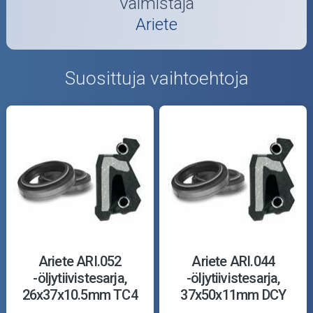
Valmistaja
Ariete
Suosittuja vaihtoehtoja
Ariete ARI.052
Ariete ARI.044
-öljytiivistesarja,
-öljytiivistesarja,
26x37x10.5mm TC4
37x50x11mm DCY