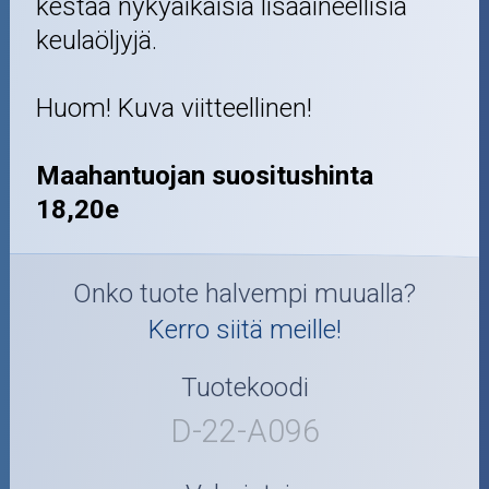
kestää nykyaikaisia lisäaineellisia
keulaöljyjä.
Huom! Kuva viitteellinen!
Maahantuojan suositushinta
18,20e
Onko tuote halvempi muualla?
Kerro siitä meille!
Tuotekoodi
D-22-A096