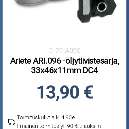
Puutarha ja metsä
Ajovarusteet
Nastarenkaat
Renkaat ja vanteet
D-22-A096
Ariete ARI.096 -öljytiivistesarja,
Öljyt ja kemikaalit
33x46x11mm DC4
Työkalut
13,90 €
Outlet-tuotteet
Toimituskulut alk. 4,90e
Ilmainen toimitus yli 90 € tilauksiin