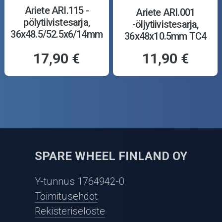
Ariete ARI.115 -
Ariete ARI.001
pölytiivistesarja,
-öljytiivistesarja,
36x48.5/52.5x6/14mm
36x48x10.5mm TC4
Y
17,90 €
11,90 €
SPARE WHEEL FINLAND OY
Y-tunnus 1764942-0
Toimitusehdot
Rekisteriseloste