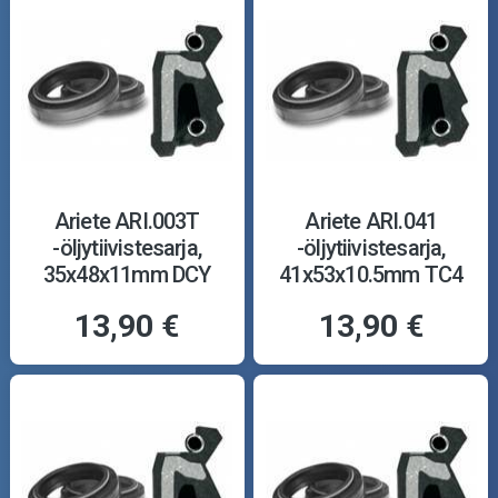
Ariete ARI.003T
Ariete ARI.041
-öljytiivistesarja,
-öljytiivistesarja,
35x48x11mm DCY
41x53x10.5mm TC4
13,90 €
13,90 €