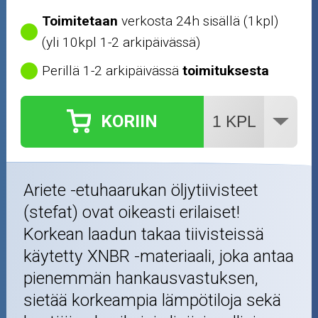
Toimitetaan
verkosta 24h sisällä (1kpl)
(yli 10kpl 1-2 arkipäivässä)
Perillä 1-2 arkipäivässä
toimituksesta
KORIIN
Ariete -etuhaarukan öljytiivisteet
(stefat) ovat oikeasti erilaiset!
Korkean laadun takaa tiivisteissä
käytetty XNBR -materiaali, joka antaa
pienemmän hankausvastuksen,
sietää korkeampia lämpötiloja sekä