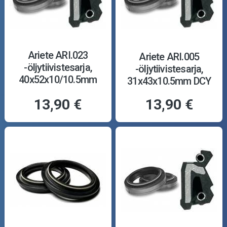
Ariete ARI.023
Ariete ARI.005
-öljytiivistesarja,
-öljytiivistesarja,
40x52x10/10.5mm
31x43x10.5mm DCY
TCL
13,90 €
13,90 €