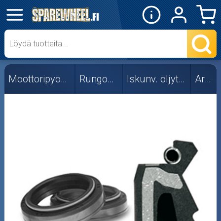
✕
Mopon osat
Skootterin osat
Moottoripyörän osat
Rungon osat
Iskunv. öljytiivisteet
Ariete
Crossipyörän osat
Moottoripyörän osat
Moottorikelkan osat
Mopoauton osat
Mönkijän osat