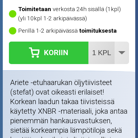
Toimitetaan
verkosta 24h sisällä (1kpl)
(yli 10kpl 1-2 arkipäivässä)
Perillä 1-2 arkipäivässä
toimituksesta
KORIIN
Ariete -etuhaarukan öljytiivisteet
(stefat) ovat oikeasti erilaiset!
Korkean laadun takaa tiivisteissä
käytetty XNBR -materiaali, joka antaa
pienemmän hankausvastuksen,
sietää korkeampia lämpötiloja sekä