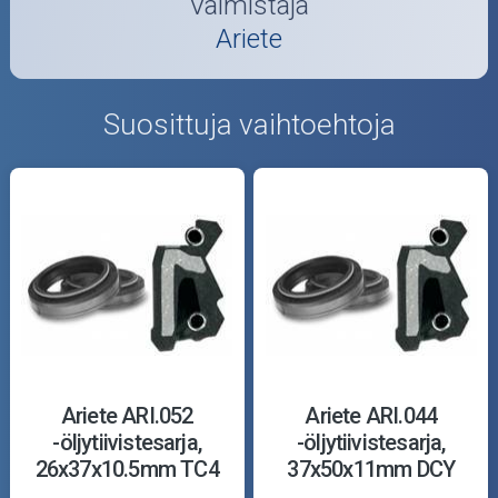
Valmistaja
Ariete
Suosittuja vaihtoehtoja
Ariete ARI.052
Ariete ARI.044
-öljytiivistesarja,
-öljytiivistesarja,
26x37x10.5mm TC4
37x50x11mm DCY