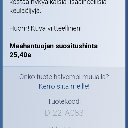
kestää nykyaikaisia lisäaineellisia
keulaöljyjä.
Huom! Kuva viitteellinen!
Maahantuojan suositushinta
25,40e
Onko tuote halvempi muualla?
Kerro siitä meille!
Tuotekoodi
D-22-A083