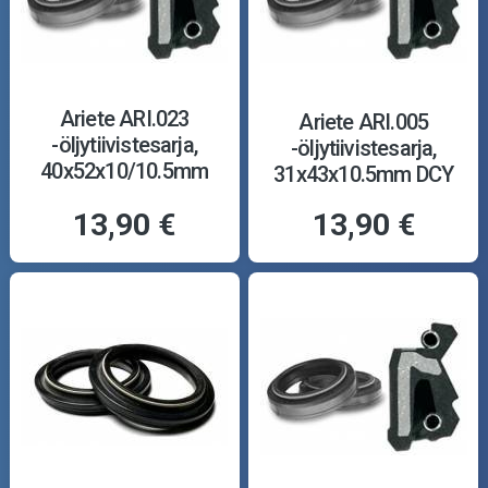
Ariete ARI.023
Ariete ARI.005
-öljytiivistesarja,
-öljytiivistesarja,
40x52x10/10.5mm
31x43x10.5mm DCY
TCL
13,90 €
13,90 €