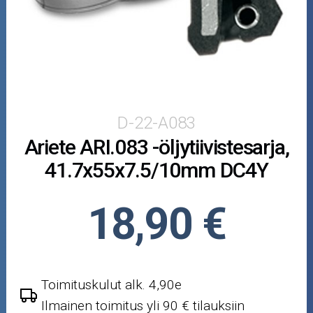
Puutarha ja metsä
Ajovarusteet
Nastarenkaat
Renkaat ja vanteet
D-22-A083
Ariete ARI.083 -öljytiivistesarja,
Öljyt ja kemikaalit
41.7x55x7.5/10mm DC4Y
Työkalut
18,90 €
Outlet-tuotteet
Toimituskulut alk. 4,90e
Ilmainen toimitus yli 90 € tilauksiin