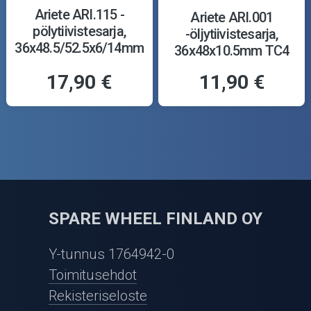
Ariete ARI.115 -
Ariete ARI.001
pölytiivistesarja,
-öljytiivistesarja,
36x48.5/52.5x6/14mm
36x48x10.5mm TC4
Y
17,90 €
11,90 €
SPARE WHEEL FINLAND OY
Y-tunnus 1764942-0
Toimitusehdot
Rekisteriseloste