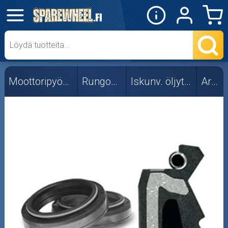
✕
Mopon osat
Skootterin osat
Moottoripyörän osat
Rungon osat
Iskunv. öljytiivisteet
Ariete
Crossipyörän osat
Moottoripyörän osat
Moottorikelkan osat
Mopoauton osat
Mönkijän osat