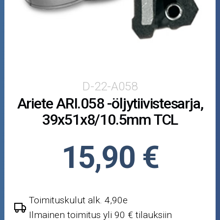
Puutarha ja metsä
Ajovarusteet
Nastarenkaat
Renkaat ja vanteet
D-22-A058
Ariete ARI.058 -öljytiivistesarja,
Öljyt ja kemikaalit
39x51x8/10.5mm TCL
Työkalut
15,90 €
Outlet-tuotteet
Toimituskulut alk. 4,90e
Ilmainen toimitus yli 90 € tilauksiin