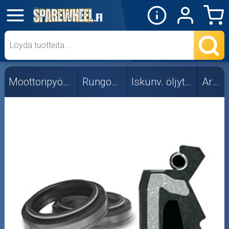
✕
Mopon osat
Skootterin osat
Moottoripyörän osat
Rungon osat
Iskunv. öljytiivisteet
Ariete
Crossipyörän osat
Moottoripyörän osat
Moottorikelkan osat
Mopoauton osat
Mönkijän osat