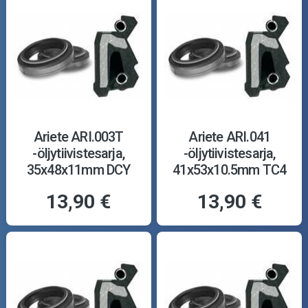
Ariete ARI.003T
Ariete ARI.041
-öljytiivistesarja,
-öljytiivistesarja,
35x48x11mm DCY
41x53x10.5mm TC4
13,90 €
13,90 €