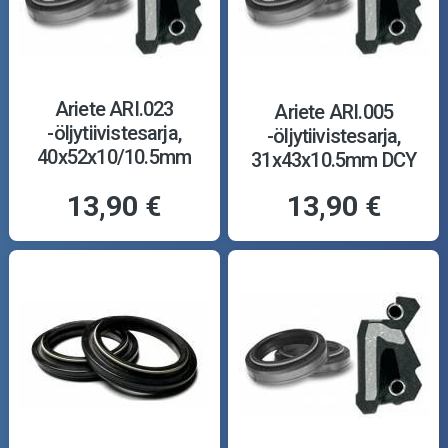
Ariete ARI.023
Ariete ARI.005
-öljytiivistesarja,
-öljytiivistesarja,
40x52x10/10.5mm
31x43x10.5mm DCY
TCL
13,90 €
13,90 €