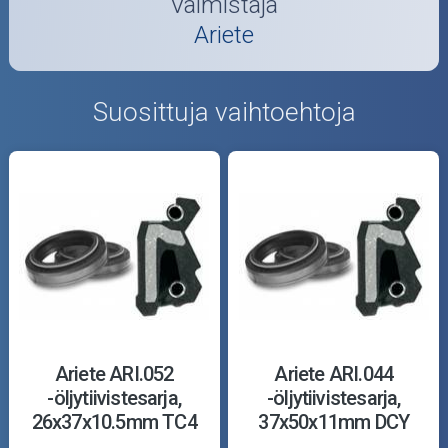
Valmistaja
Ariete
Suosittuja vaihtoehtoja
Ariete ARI.052
Ariete ARI.044
-öljytiivistesarja,
-öljytiivistesarja,
26x37x10.5mm TC4
37x50x11mm DCY