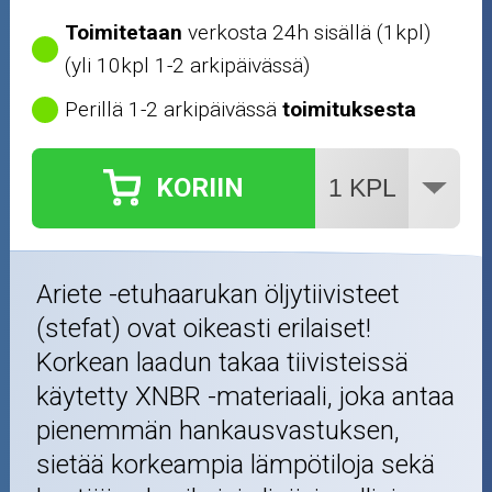
Toimitetaan
verkosta 24h sisällä (1kpl)
(yli 10kpl 1-2 arkipäivässä)
Perillä 1-2 arkipäivässä
toimituksesta
KORIIN
Ariete -etuhaarukan öljytiivisteet
(stefat) ovat oikeasti erilaiset!
Korkean laadun takaa tiivisteissä
käytetty XNBR -materiaali, joka antaa
pienemmän hankausvastuksen,
sietää korkeampia lämpötiloja sekä