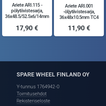
Ariete ARI.115 -
Ariete ARI.001
pölytiivistesarja,
-öljytiivistesarja,
36x48.5/52.5x6/14mm
36x48x10.5mm TC4
Y
17,90 €
11,90 €
SPARE WHEEL FINLAND OY
Y-tunnus 1764942-0
Toimitusehdot
Rekisteriseloste