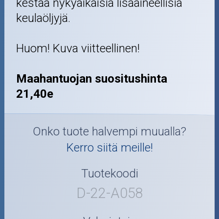
kestää nykyaikaisia lisäaineellisia
keulaöljyjä.
Huom! Kuva viitteellinen!
Maahantuojan suositushinta
21,40e
Onko tuote halvempi muualla?
Kerro siitä meille!
Tuotekoodi
D-22-A058