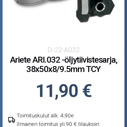
Puutarha ja metsä
Ajovarusteet
Nastarenkaat
Renkaat ja vanteet
D-22-A032
Ariete ARI.032 -öljytiivistesarja,
Öljyt ja kemikaalit
38x50x8/9.5mm TCY
Työkalut
11,90 €
Outlet-tuotteet
Toimituskulut alk. 4,90e
Ilmainen toimitus yli 90 € tilauksiin