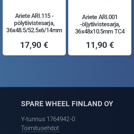
Ariete ARI.115 -
Ariete ARI.001
pölytiivistesarja,
-öljytiivistesarja,
36x48.5/52.5x6/14mm
36x48x10.5mm TC4
Y
17,90 €
11,90 €
SPARE WHEEL FINLAND OY
Y-tunnus 1764942-0
Toimitusehdot