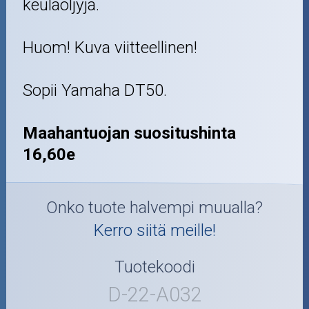
keulaöljyjä.
Huom! Kuva viitteellinen!
Sopii Yamaha DT50.
Maahantuojan suositushinta
16,60e
Onko tuote halvempi muualla?
Kerro siitä meille!
Tuotekoodi
D-22-A032