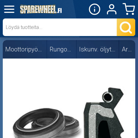
✕
Mopon osat
Skootterin osat
Moottoripyörän osat
Rungon osat
Iskunv. öljytiivisteet
Ariete
Crossipyörän osat
Moottoripyörän osat
Moottorikelkan osat
Mopoauton osat
Mönkijän osat