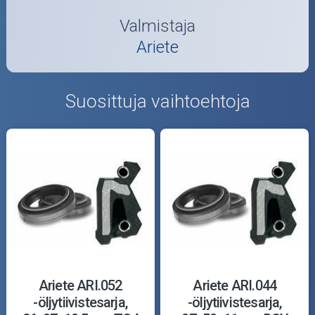
Valmistaja
Ariete
Suosittuja vaihtoehtoja
Ariete ARI.052
Ariete ARI.044
-öljytiivistesarja,
-öljytiivistesarja,