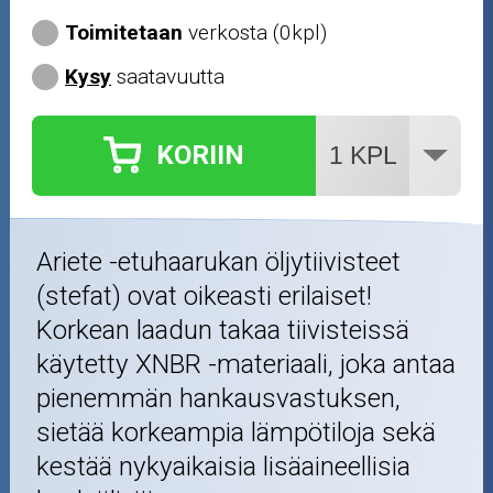
Toimitetaan
verkosta (0kpl)
Kysy
saatavuutta
KORIIN
Ariete -etuhaarukan öljytiivisteet
(stefat) ovat oikeasti erilaiset!
Korkean laadun takaa tiivisteissä
käytetty XNBR -materiaali, joka antaa
pienemmän hankausvastuksen,
sietää korkeampia lämpötiloja sekä
kestää nykyaikaisia lisäaineellisia