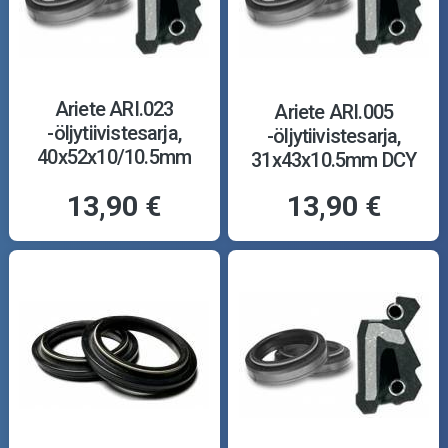
Ariete ARI.023
Ariete ARI.005
-öljytiivistesarja,
-öljytiivistesarja,
40x52x10/10.5mm
31x43x10.5mm DCY
TCL
13,90 €
13,90 €