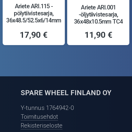
Ariete ARI.115 -
Ariete ARI.001
pölytiivistesarja,
-öljytiivistesarja,
36x48.5/52.5x6/14mm
36x48x10.5mm TC4
Y
17,90 €
11,90 €
SPARE WHEEL FINLAND OY
Y-tunnus 1764942-0
Toimitusehdot
Rekisteriseloste