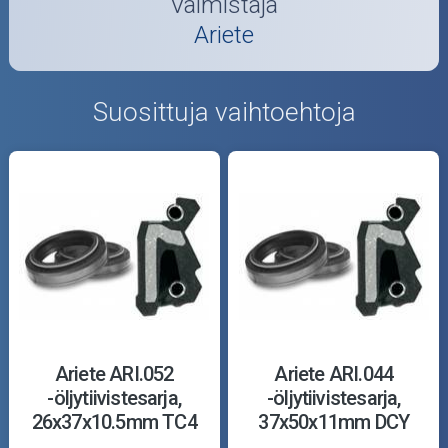
Valmistaja
Ariete
Suosittuja vaihtoehtoja
Ariete ARI.052
Ariete ARI.044
-öljytiivistesarja,
-öljytiivistesarja,
26x37x10.5mm TC4
37x50x11mm DCY