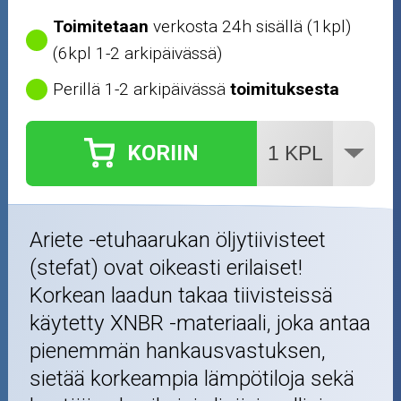
Toimitetaan
verkosta 24h sisällä (1kpl)
(6kpl 1-2 arkipäivässä)
Perillä 1-2 arkipäivässä
toimituksesta
KORIIN
Ariete -etuhaarukan öljytiivisteet
(stefat) ovat oikeasti erilaiset!
Korkean laadun takaa tiivisteissä
käytetty XNBR -materiaali, joka antaa
pienemmän hankausvastuksen,
sietää korkeampia lämpötiloja sekä