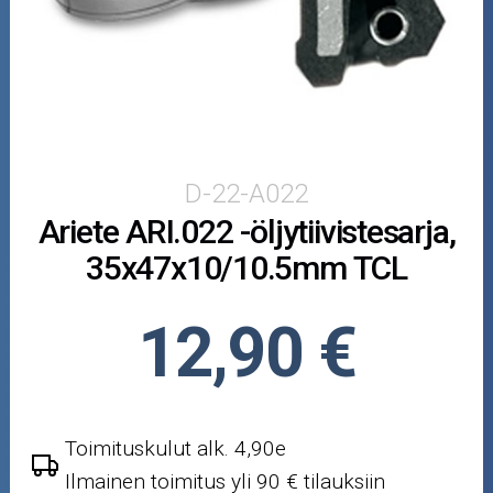
Puutarha ja metsä
Ajovarusteet
Nastarenkaat
Renkaat ja vanteet
D-22-A022
Ariete ARI.022 -öljytiivistesarja,
Öljyt ja kemikaalit
35x47x10/10.5mm TCL
Työkalut
12,90 €
Outlet-tuotteet
Toimituskulut alk. 4,90e
Ilmainen toimitus yli 90 € tilauksiin