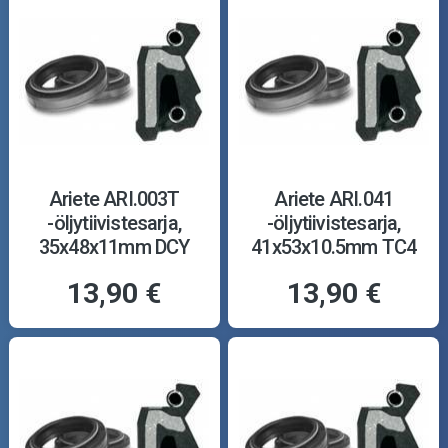
Ariete ARI.003T
Ariete ARI.041
-öljytiivistesarja,
-öljytiivistesarja,
35x48x11mm DCY
41x53x10.5mm TC4
13,90 €
13,90 €