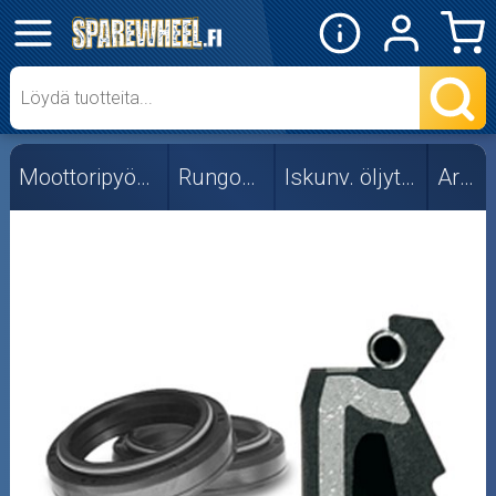
✕
Mopon osat
Skootterin osat
Moottoripyörän osat
Rungon osat
Iskunv. öljytiivisteet
Ariete
Crossipyörän osat
Moottoripyörän osat
Moottorikelkan osat
Mopoauton osat
Mönkijän osat