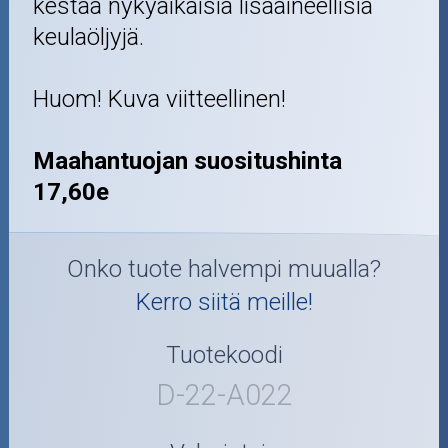
kestää nykyaikaisia lisäaineellisia
keulaöljyjä.
Huom! Kuva viitteellinen!
Maahantuojan suositushinta
17,60e
Onko tuote halvempi muualla?
Kerro siitä meille!
Tuotekoodi
D-22-A022