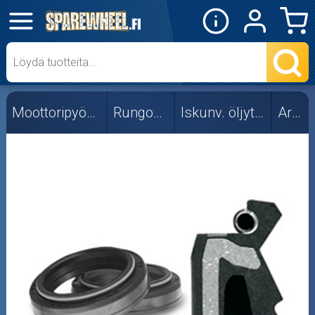
✕
Mopon osat
Skootterin osat
Moottoripyörän osat
Rungon osat
Iskunv. öljytiivisteet
Ariete
Crossipyörän osat
Moottoripyörän osat
Moottorikelkan osat
Mopoauton osat
Mönkijän osat