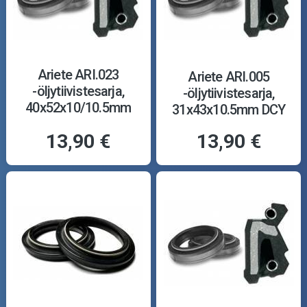
Ariete ARI.023
Ariete ARI.005
-öljytiivistesarja,
-öljytiivistesarja,
40x52x10/10.5mm
31x43x10.5mm DCY
TCL
13,90 €
13,90 €