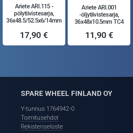
Ariete ARI.115 -
Ariete ARI.001
pölytiivistesarja,
-öljytiivistesarja,
36x48.5/52.5x6/14mm
36x48x10.5mm TC4
Y
17,90 €
11,90 €
SPARE WHEEL FINLAND OY
Y-tunnus 1764942-0
Toimitusehdot
Rekisteriseloste