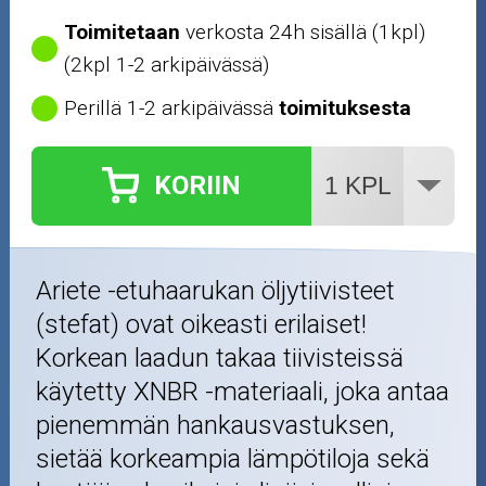
Toimitetaan
verkosta 24h sisällä (1kpl)
(2kpl 1-2 arkipäivässä)
Perillä 1-2 arkipäivässä
toimituksesta
KORIIN
Ariete -etuhaarukan öljytiivisteet
(stefat) ovat oikeasti erilaiset!
Korkean laadun takaa tiivisteissä
käytetty XNBR -materiaali, joka antaa
pienemmän hankausvastuksen,
sietää korkeampia lämpötiloja sekä