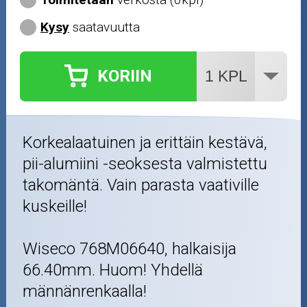
Kysy
saatavuutta
KORIIN
Korkealaatuinen ja erittäin kestävä,
pii-alumiini -seoksesta valmistettu
takomäntä. Vain parasta vaativille
kuskeille!
Wiseco 768M06640, halkaisija
66.40mm. Huom! Yhdellä
männänrenkaalla!