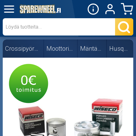
✕
Mopon osat
Skootterin osat
Crossipyörän osat
Moottorin osat
Mäntäsarjat
Husqvarna
Crossipyörän osat
Moottoripyörän osat
Moottorikelkan osat
Mopoauton osat
Mönkijän osat