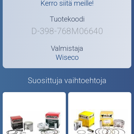
Kerro siitä meille!
Tuotekoodi
D-398-768M06640
Valmistaja
Wiseco
Suosittuja vaihtoehtoja