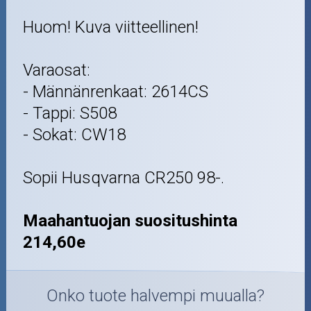
Huom! Kuva viitteellinen!
Varaosat:
- Männänrenkaat: 2614CS
- Tappi: S508
- Sokat: CW18
Sopii Husqvarna CR250 98-.
Maahantuojan suositushinta
214,60e
Onko tuote halvempi muualla?