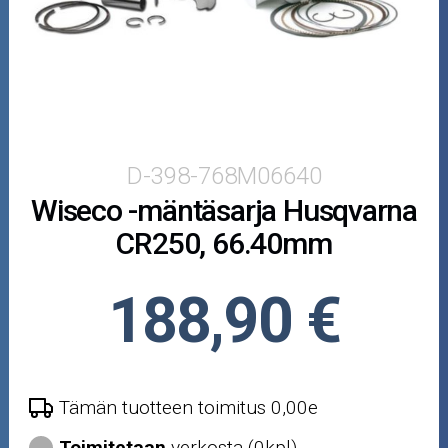
Puutarha ja metsä
Ajovarusteet
Nastarenkaat
Renkaat ja vanteet
D-398-768M06640
Wiseco -mäntäsarja Husqvarna
Öljyt ja kemikaalit
CR250, 66.40mm
Työkalut
188,90 €
Outlet-tuotteet
Tämän tuotteen toimitus 0,00e
Toimitetaan
verkosta (0kpl)