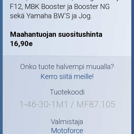
F12, MBK Booster ja Booster NG
sekä Yamaha BW'S ja Jog.
Maahantuojan suositushinta
16,90e
Onko tuote halvempi muualla?
Kerro siitä meille!
Tuotekoodi
1-46-30-1M1 / MF87.105
Valmistaja
Motoforce