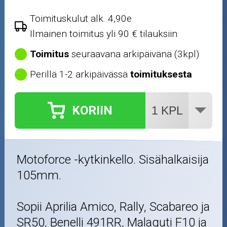
Öljyt ja kemikaalit
Toimituskulut alk. 4,90e
Ilmainen toimitus yli 90 € tilauksiin
Työkalut
Toimitus
seuraavana arkipäivänä (3kpl)
Outlet-tuotteet
Perillä 1-2 arkipäivässä
toimituksesta
KORIIN
Motoforce -kytkinkello. Sisähalkaisija
105mm.
Sopii Aprilia Amico, Rally, Scabareo ja
SR50, Benelli 491RR, Malaguti F10 ja