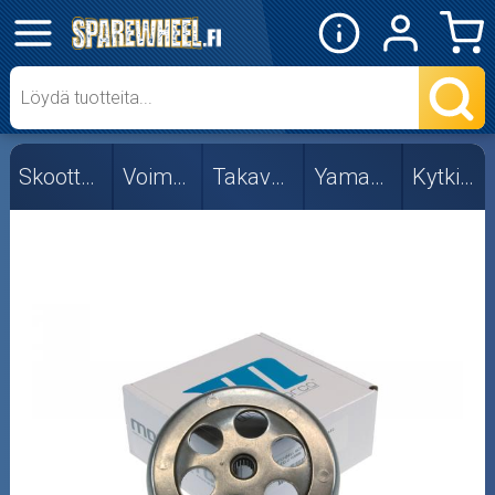
✕
Mopon osat
Skootterin osat
Skootterin osat
Voimansiirto
Takavariaattori
Yamaha/MBK
Kytkinkellot
Kytkimen jouset
Kytkimet
Kytkinkellot
Vastapainejouset
Voimansiirtolevyt