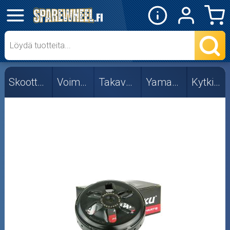
✕
Mopon osat
Skootterin osat
Skootterin osat
Voimansiirto
Takavariaattori
Yamaha/MBK
Kytkinkellot
Kytkimen jouset
Kytkimet
Kytkinkellot
Vastapainejouset
Voimansiirtolevyt