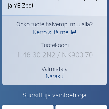
ja YE Zest.
Onko tuote halvempi muualla?
Kerro siitä meille!
Tuotekoodi
1-46-30-2N2 / NK900.70
Valmistaja
Naraku
Suosittuja vaihtoehtoja