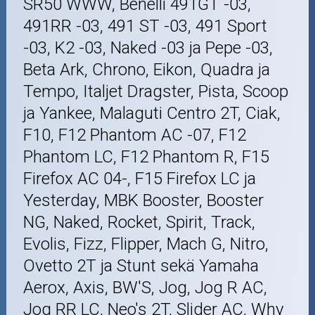
SR50 WWW, Benelli 491GT -03,
491RR -03, 491 ST -03, 491 Sport
-03, K2 -03, Naked -03 ja Pepe -03,
Beta Ark, Chrono, Eikon, Quadra ja
Tempo, Italjet Dragster, Pista, Scoop
ja Yankee, Malaguti Centro 2T, Ciak,
F10, F12 Phantom AC -07, F12
Phantom LC, F12 Phantom R, F15
Firefox AC 04-, F15 Firefox LC ja
Yesterday, MBK Booster, Booster
NG, Naked, Rocket, Spirit, Track,
Evolis, Fizz, Flipper, Mach G, Nitro,
Ovetto 2T ja Stunt sekä Yamaha
Aerox, Axis, BW'S, Jog, Jog R AC,
Jog RR LC, Neo's 2T, Slider AC, Why