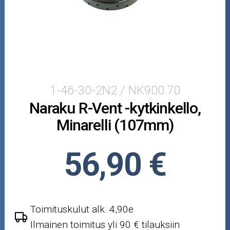
Crossipyörän osat
Moottoripyörän osat
Moottorikelkan osat
Mopoauton osat
1-46-30-2N2 / NK900.70
Naraku R-Vent -kytkinkello,
Mönkijän osat
Minarelli (107mm)
Puutarha ja metsä
56,90 €
Ajovarusteet
Nastarenkaat
Toimituskulut alk. 4,90e
Renkaat ja vanteet
Ilmainen toimitus yli 90 € tilauksiin