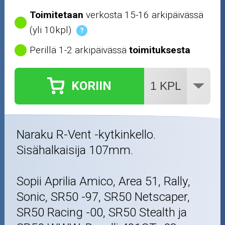
Öljyt ja kemikaalit
Toimitetaan
verkosta 15-16 arkipäivässä
(yli 10kpl)
?
Työkalut
Perillä 1-2 arkipäivässä
toimituksesta
Outlet-tuotteet
KORIIN
Naraku R-Vent -kytkinkello.
Sisähalkaisija 107mm.
Sopii Aprilia Amico, Area 51, Rally,
Sonic, SR50 -97, SR50 Netscaper,
SR50 Racing -00, SR50 Stealth ja