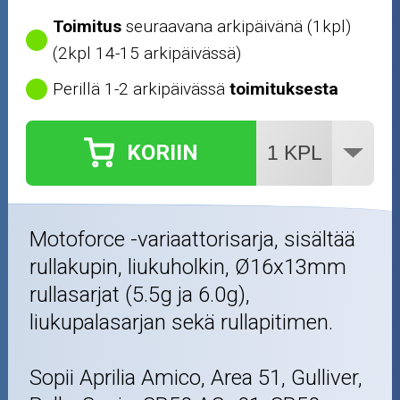
Öljyt ja kemikaalit
Toimitus
seuraavana arkipäivänä (1kpl)
(2kpl 14-15 arkipäivässä)
Työkalut
Perillä 1-2 arkipäivässä
toimituksesta
Outlet-tuotteet
KORIIN
Motoforce -variaattorisarja, sisältää
rullakupin, liukuholkin, Ø16x13mm
rullasarjat (5.5g ja 6.0g),
liukupalasarjan sekä rullapitimen.
Sopii Aprilia Amico, Area 51, Gulliver,