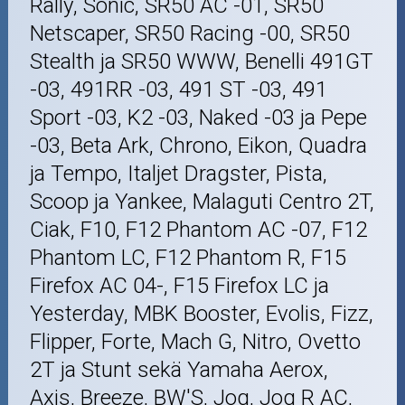
Rally, Sonic, SR50 AC -01, SR50
Netscaper, SR50 Racing -00, SR50
Stealth ja SR50 WWW, Benelli 491GT
-03, 491RR -03, 491 ST -03, 491
Sport -03, K2 -03, Naked -03 ja Pepe
-03, Beta Ark, Chrono, Eikon, Quadra
ja Tempo, Italjet Dragster, Pista,
Scoop ja Yankee, Malaguti Centro 2T,
Ciak, F10, F12 Phantom AC -07, F12
Phantom LC, F12 Phantom R, F15
Firefox AC 04-, F15 Firefox LC ja
Yesterday, MBK Booster, Evolis, Fizz,
Flipper, Forte, Mach G, Nitro, Ovetto
2T ja Stunt sekä Yamaha Aerox,
Axis, Breeze, BW'S, Jog, Jog R AC,