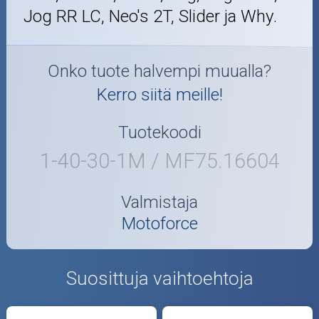
Jog RR LC, Neo's 2T, Slider ja Why.
Onko tuote halvempi muualla?
Kerro siitä meille!
Tuotekoodi
1-40-30-1M / MF75.16604
Valmistaja
Motoforce
Suosittuja vaihtoehtoja