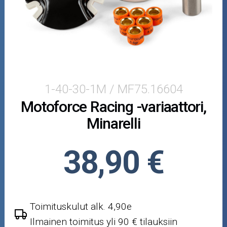
Crossipyörän osat
Moottoripyörän osat
Moottorikelkan osat
Mopoauton osat
1-40-30-1M / MF75.16604
Motoforce Racing -variaattori,
Mönkijän osat
Minarelli
Puutarha ja metsä
38,90 €
Ajovarusteet
Nastarenkaat
Toimituskulut alk. 4,90e
Renkaat ja vanteet
Ilmainen toimitus yli 90 € tilauksiin