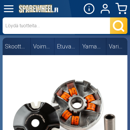
✕
Mopon osat
Skootterin osat
Skootterin osat
Voimansiirto
Etuvariaattori
Yamaha/MBK
Variaattorit
Ohjainpalat
Rajoittimet
Rullasarjat
Variaattorit
Vetolaipat