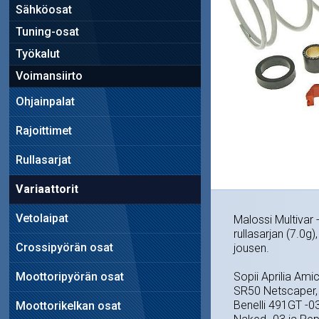
Sähköosat
Tuning-osat
Työkalut
Voimansiirto
Ohjainpalat
Rajoittimet
Rullasarjat
Variaattorit
Vetolaipat
Malossi Multivar 
rullasarjan (7.0g
Crossipyörän osat
jousen.
Moottoripyörän osat
Sopii Aprilia Amic
SR50 Netscaper,
Benelli 491GT -03
Moottorikelkan osat