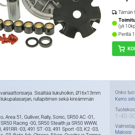
Tämän t
Toimit
(yli 10k
Perillä 
KO
Onko tuo
-variaattorisarja. Sisältää liukuholkin, Ø16x13mm
), liukupalasarjan, rullapitimen sekä kireämmän
Kerro siit
Tuotekoo
1-40-3
o, Area 51, Gulliver, Rally, Sonic, SR50 AC -01,
 SR50 Racing -00, SR50 Stealth ja SR50 WWW,
Valmistaj
, 491RR -03, 491 ST -03, 491 Sport -03, K2 -03,
Malossi