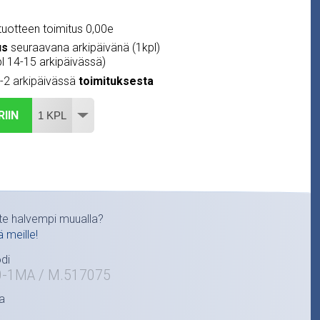
uotteen toimitus 0,00e
us
seuraavana arkipäivänä (1kpl)
pl 14-15 arkipäivässä)
1-2 arkipäivässä
toimituksesta
RIIN
te halvempi muualla?
ä meille!
di
0-1MA / M.517075
a