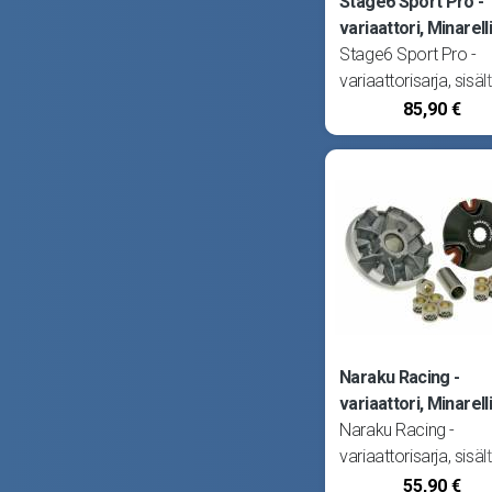
Stage6 Sport Pro -
variaattori, Minarelli
Stage6 Sport Pro -
variaattorisarja, sisäl
rullakupin, liukuholkin,
85,90 €
Ø16x13mm rullasarj
(5.0g), liukupalasarjan
rullapitimen sekä
vastapainejousen
(medium). Sarja on
optimoitu 50cc sylinte
ja tehoputkelle. Void
Naraku Racing -
variaattori, Minarelli
Naraku Racing -
variaattorisarja, sisäl
rullakupin, liukuholkin,
55,90 €