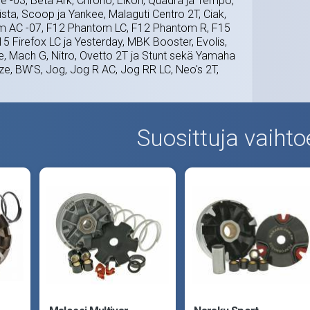
e -03, Beta Ark, Chrono, Eikon, Quadra ja Tempo,
 Pista, Scoop ja Yankee, Malaguti Centro 2T, Ciak,
m AC -07, F12 Phantom LC, F12 Phantom R, F15
15 Firefox LC ja Yesterday, MBK Booster, Evolis,
rte, Mach G, Nitro, Ovetto 2T ja Stunt sekä Yamaha
ze, BW'S, Jog, Jog R AC, Jog RR LC, Neo's 2T,
Suosittuja vaihto