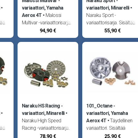
Malossi Multivar -
Naraku Sport -
variaattori, Yamaha
variaattori, Minarelli
Aerox 4T
Malossi
Naraku Sport -
tää
Multivar -variaattorisarja.
variaattorisarja. Sisältää
Sisältää liukuholkin,
rullakupin, liukuholkin,
94,90 €
55,90 €
an
Ø16x13mm rullasarjan
Ø15x12mm rullasarjan
,
(6.0g), liukupalasarjan,
(5.8g), rullapitimen sekä
rullapitimen sekä
liukupalasarjan. Sopii
kireämmän jousen. Sopii
Aprilia Amico, Area 51,
Minarelli 4T, MBK Booster
Gulliver, Rally, Sonic, SR5
rille
X 4T, Nitro
AC -01,
aan
Naraku HS Racing -
101_Octane -
variaattori, Minarelli
variaattori, Yamaha
Naraku High Speed
Aerox 4T
Täydellinen
tää
Racing -variaattorisarja.
variaattori. Sisältää
Sisältää variaattorin
rullakupin, liukuholkin,
78,90 €
25,90 €