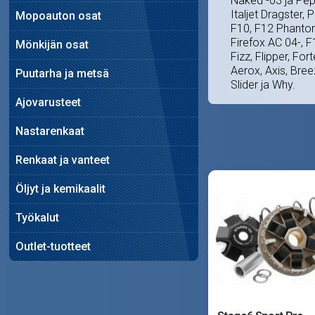
Naked -03 ja Pep
Italjet Dragster,
Mopoauton osat
F10, F12 Phanto
Firefox AC 04-, F
Mönkijän osat
Fizz, Flipper, Fo
Aerox, Axis, Bree
Puutarha ja metsä
Slider ja Why.
Ajovarusteet
Nastarenkaat
Renkaat ja vanteet
Öljyt ja kemikaalit
Työkalut
Outlet-tuotteet