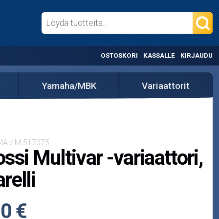
OSTOSKORI
KASSALLE
KIRJAUDU
Yamaha/MBK
Variaattorit
MA / M.517075
ssi Multivar -variaattori,
relli
0 €