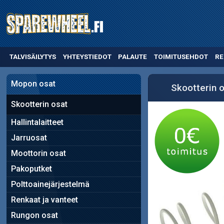
TALVISÄILYTYS
YHTEYSTIEDOT
PALAUTE
TOIMITUSEHDOT
RE
Mopon osat
Skootterin 
Skootterin osat
Hallintalaitteet
Jarruosat
Moottorin osat
Pakoputket
Polttoainejärjestelmä
Renkaat ja vanteet
Rungon osat