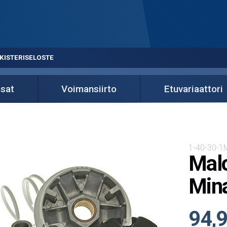
KISTERISELOSTE
osat
Voimansiirto
Etuvariaattori
1-40-30-1
Malo
Mina
94,9