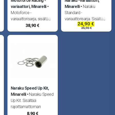
Motoforce Racing -
Naraku -variaattori,
variaattori, Minarelli
Minarelli
Naraku
Motoforce -
Standard -
variaattorisarja, sisältää
variaattorisarja. Sisältää
24,90 €
rullakupin, liukuholkin,
rullakupin, Ø15x12mm
38,90 €
35,90 €
Ø16x13mm rullasarjat
rullasarjan (6.3g),
(5.5g ja 6.0g),
rullapitimen sekä
liukupalasarjan sekä
liukupalasarjan. Sopii
rullapitimen. Sopii Aprilia
Aprilia Amico, Area 51,
0
Amico, Area 51, Gulliver,
Gulliver, Rally, Sonic, SR50
Rally, Sonic, SR50
AC -01, SR50
Naraku Speed Up Kit,
Minarelli
Naraku Speed
Up Kit. Sisältää
rajoittamattoman
liukuholkin
8,90 €