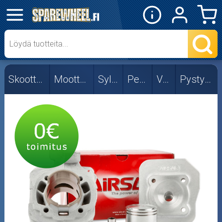
✕
Mopon osat
Skootterin osat
Skootterin osat
Moottorin osat
Sylinterit
Peugeot
Viritys
Pysty 2T, ilma
50cc
Viritys
Pysty 2T, ilma
Pysty 2T, vesi
Vaaka 2T, ilma