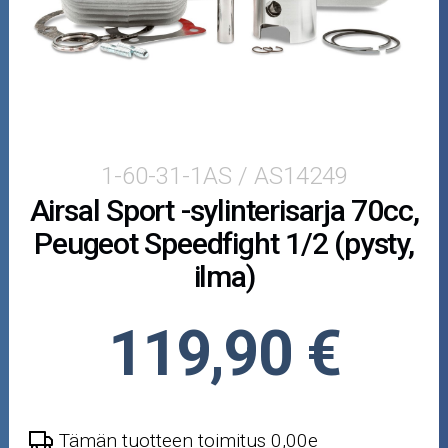
Vaaka 2T, vesi
Vaaka 4T
Crossipyörän osat
Moottoripyörän osat
1-60-31-1AS / AS14249
Airsal Sport -sylinterisarja 70cc,
Moottorikelkan osat
Peugeot Speedfight 1/2 (pysty,
Mopoauton osat
ilma)
Mönkijän osat
119,90 €
Puutarha ja metsä
Ajovarusteet
Tämän tuotteen toimitus 0,00e