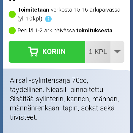
Nastarenkaat
Toimitetaan
verkosta 15-16 arkipäivässä
(yli 10kpl)
?
Renkaat ja vanteet
Perillä 1-2 arkipäivässä
toimituksesta
Öljyt ja kemikaalit
KORIIN
Työkalut
Outlet-tuotteet
Airsal -sylinterisarja 70cc,
täydellinen. Nicasil -pinnoitettu.
Sisältää sylinterin, kannen, männän,
männänrenkaan, tapin, sokat sekä
tiivisteet.