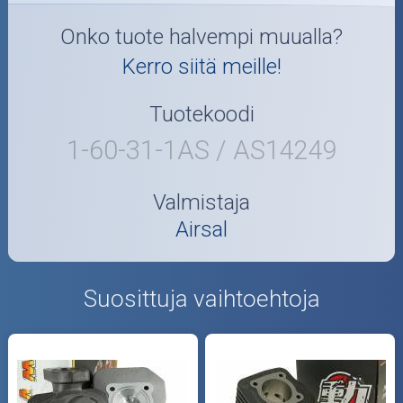
Onko tuote halvempi muualla?
Kerro siitä meille!
Tuotekoodi
1-60-31-1AS / AS14249
Valmistaja
Airsal
Suosittuja vaihtoehtoja