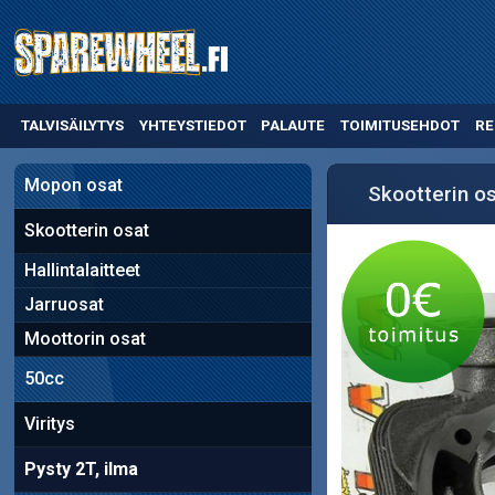
TALVISÄILYTYS
YHTEYSTIEDOT
PALAUTE
TOIMITUSEHDOT
RE
Mopon osat
Skootterin o
Skootterin osat
Hallintalaitteet
Jarruosat
Moottorin osat
50cc
Viritys
Pysty 2T, ilma