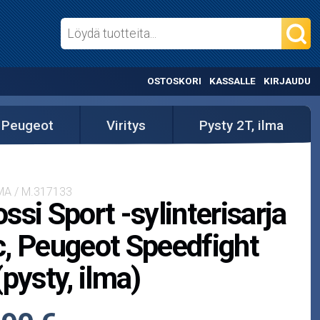
OSTOSKORI
KASSALLE
KIRJAUDU
Peugeot
Viritys
Pysty 2T, ilma
MA / M.317133
ssi Sport -sylinterisarja
, Peugeot Speedfight
(pysty, ilma)