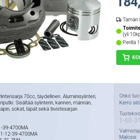
184
Tämän t
Toimit
(yli 10kp
Perillä 
KO
Onko tuo
interisarja 70cc, täydellinen. Alumiinisylinteri,
eriputki. Sisältää sylinterin, kannen, männän,
Kerro siit
pin, sokat, läpät sekä tiivistesarjan.
Tuotekoo
1-60-3
11-39-4700MA
Valmistaj
 1-12-39-4700MA
Malossi