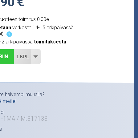
,90 €
uotteen toimitus 0,00e
etaan
verkosta 14-15 arkipäivässä
l)
?
1-2 arkipäivässä
toimituksesta
RIIN
te halvempi muualla?
ä meille!
di
1-1MA / M.317133
a