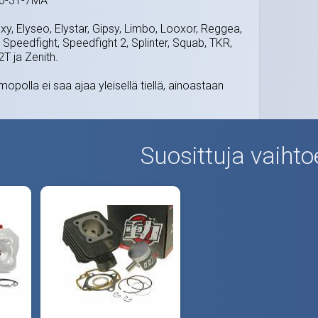
-16-31-7MA
y, Elyseo, Elystar, Gipsy, Limbo, Looxor, Reggea,
Speedfight, Speedfight 2, Splinter, Squab, TKR,
2T ja Zenith.
mopolla ei saa ajaa yleisellä tiellä, ainoastaan
Suosittuja vaihto