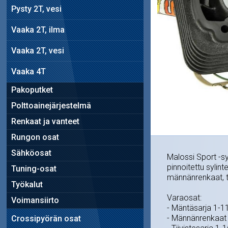
Pysty 2T, vesi
Vaaka 2T, ilma
Vaaka 2T, vesi
Vaaka 4T
Pakoputket
Polttoainejärjestelmä
Renkaat ja vanteet
Rungon osat
Sähköosat
Malossi Sport -syl
pinnoitettu sylint
Tuning-osat
männänrenkaat, ta
Työkalut
Varaosat:
Voimansiirto
- Mäntäsarja 1-
- Männänrenkaat
Crossipyörän osat