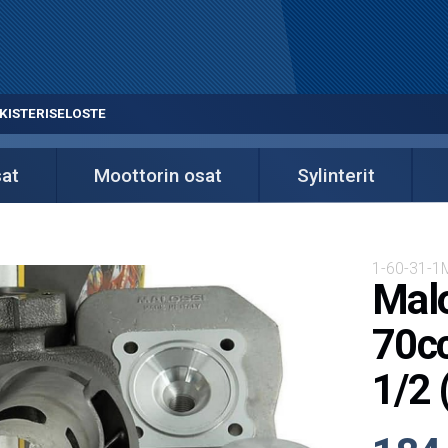
KISTERISELOSTE
sat
Moottorin osat
Sylinterit
1-60-31-1
Malo
70cc
1/2 