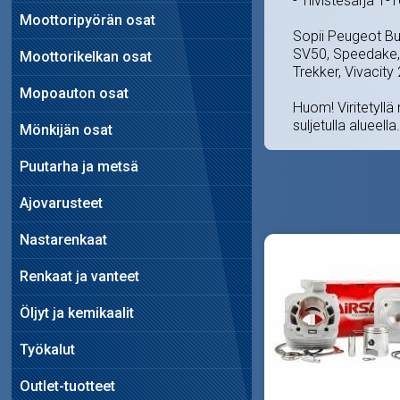
- Tiivistesarja 1
Moottoripyörän osat
Sopii Peugeot Bux
SV50, Speedake, 
Moottorikelkan osat
Trekker, Vivacity 
Mopoauton osat
Huom! Viritetyllä 
suljetulla alueella.
Mönkijän osat
Puutarha ja metsä
Ajovarusteet
Nastarenkaat
Renkaat ja vanteet
Öljyt ja kemikaalit
Työkalut
Outlet-tuotteet