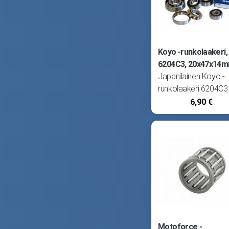
Koyo -runkolaakeri,
6204C3, 20x47x14
Japanilainen Koyo -
runkolaakeri 6204C3
(20x47x14). Kestää
6,90 €
kovimmatkin kierrosl
Halutessasi markkin
parhaimman laakerin
valitse Koyo! Sopii
kampiakselille,
vasemmalle puolelle
Suzuki Pv50, S1 ja 
86-88 sekä
Motoforce -