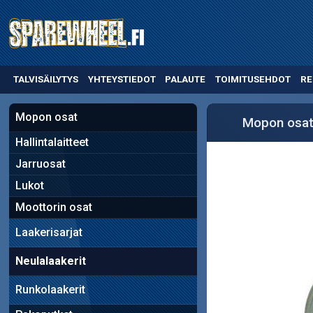
TALVISÄILYTYS
YHTEYSTIEDOT
PALAUTE
TOIMITUSEHDOT
RE
Mopon osat
Mopon osa
Hallintalaitteet
Jarruosat
Lukot
Moottorin osat
Laakerisarjat
Neulalaakerit
Runkolaakerit