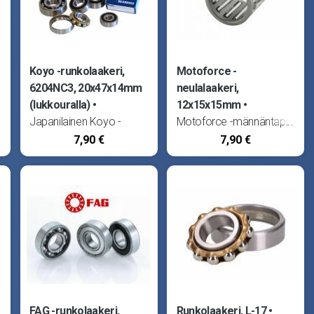
Koyo -runkolaakeri,
Motoforce -
6204NC3, 20x47x14mm
neulalaakeri,
(lukkouralla)
12x15x15mm
Japanilainen Koyo -
Motoforce -männäntapin
runkolaakeri 6204NC3
neulalaakeri. Koko
7,90 €
7,90 €
.
(20x47x14). Kestää
12x15x15mm. Voidaan
n
kovimmatkin kierrosluvut.
käyttää myös
Halutessasi markkinoiden
virityssarjojen kanssa.
parhaimman laakerin,
Sopii Aprilia RX, MX, RS,
valitse Koyo! Sopii
SX, SR50 Replica ja
kampiakselille, oikealle
DiTech, Beta
puolelle: Suzuki Pv50 ja
S1.
FAG -runkolaakeri,
Runkolaakeri, L-17