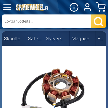
✕
Mopon osat
Skootterin osat
Skootterin osat
Sähköosat
Sytytyksen osat
Magneeton osat
Fude
CPI/Keeway
Fude
Minarelli
Muut
Peugeot