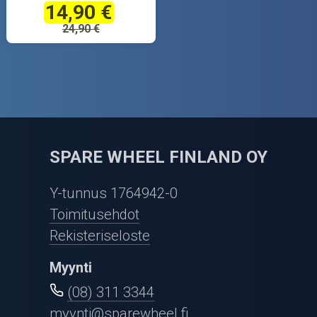
14,90 €
24,90 €
SPARE WHEEL FINLAND OY
Y-tunnus 1764942-0
Toimitusehdot
Rekisteriseloste
Myynti
(08) 311 3344
myynti@sparewheel.fi