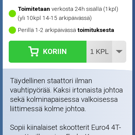
Renkaat ja vanteet
Toimitetaan
verkosta 24h sisällä (1kpl)
(yli 10kpl 14-15 arkipäivässä)
Öljyt ja kemikaalit
Perillä 1-2 arkipäivässä
toimituksesta
Työkalut
KORIIN
Outlet-tuotteet
Täydellinen staattori ilman
vauhtipyörää. Kaksi irtonaista johtoa
sekä kolminapaisessa valkoisessa
liittimessä kolme johtoa.
Sopii kiinalaiset skootterit Euro4 4T-