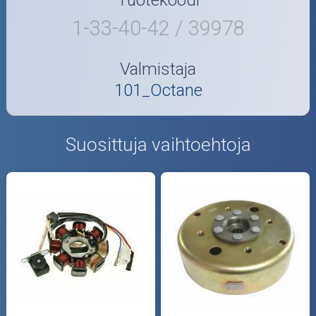
1-33-40-42 / 39978
Valmistaja
101_Octane
Suosittuja vaihtoehtoja