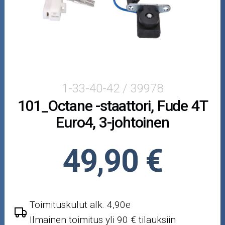
Piaggio
Crossipyörän osat
Moottoripyörän osat
Moottorikelkan osat
1-33-40-42 / 39978
101_Octane -staattori, Fude 4T
Mopoauton osat
Euro4, 3-johtoinen
Mönkijän osat
49,90 €
Puutarha ja metsä
Ajovarusteet
Toimituskulut alk. 4,90e
Nastarenkaat
Ilmainen toimitus yli 90 € tilauksiin