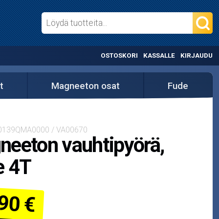
OSTOSKORI
KASSALLE
KIRJAUDU
t
Magneeton osat
Fude
20139QMA0000 / VA00670
eeton vauhtipyörä,
e 4T
90 €