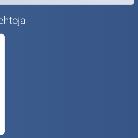
ehtoja
i