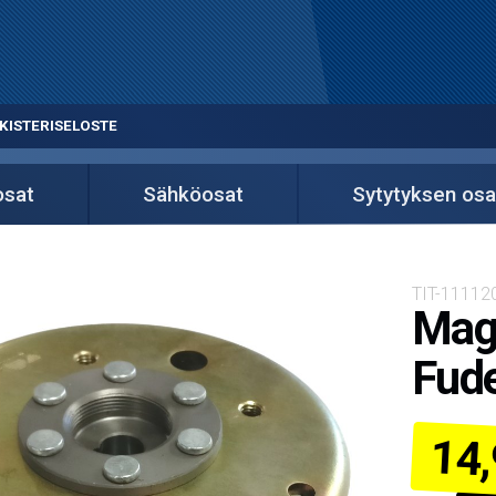
KISTERISELOSTE
osat
Sähköosat
Sytytyksen osa
TIT-1111
Magn
Fud
14,