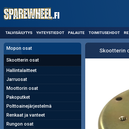
TALVISÄILYTYS
YHTEYSTIEDOT
PALAUTE
TOIMITUSEHDOT
RE
Mopon osat
Skootterin 
Skootterin osat
Hallintalaitteet
Jarruosat
Moottorin osat
Pakoputket
Polttoainejärjestelmä
Renkaat ja vanteet
Rungon osat