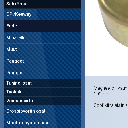
Sähköosat
CPI/Keeway
Fude
Minarelli
Muut
Peugeot
Piaggio
Tuning-osat
Magneeton vauhti
Työkalut
109mm.
Voimansiirto
Sopii kiinalaisiin
Crossipyörän osat
Moottoripyörän osat