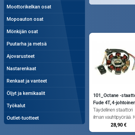
Moottorikelkan osat
Mopoauton osat
Mönkijän osat
Puutarha ja metsä
Ajovarusteet
Nastarenkaat
Renkaat ja vanteet
Öljyt ja kemikaalit
101_Octane -staatto
Fude 4T, 4-johtoine
Työkalut
Täydellinen staattori
ilman vauhtipyörää. 
Outlet-tuotteet
irtonaista johtoa sek
28,90 €
kolminapaisessa