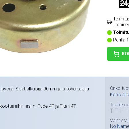
24
Toimitus
Ilmainen
Toimit
Perillä 
KO
Onko tuo
pyörä. Sisähalkaisija 90mm ja ulkohalkaisija
Kerro siit
Tuotekoo
 skoottereihin, esim. Fude 4T ja Titan 4T.
TIT-11
Valmistaj
No Nam