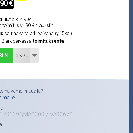
,90 €
kulut alk. 4,90e
 toimitus yli 90 € tilauksiin
us
seuraavana arkipäivänä (yli 5kpl)
1-2 arkipäivässä
toimituksesta
RIIN
te halvempi muualla?
ä meille!
di
1120139QMA0000 / VA00670
a
e