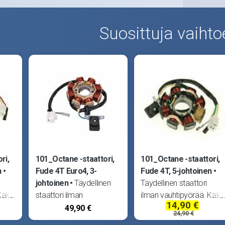
Suosittuja vaihto
ri,
101_Octane -staattori,
101_Octane -staattori,
n
Fude 4T Euro4, 3-
Fude 4T, 5-johtoinen
johtoinen
Täydellinen
Täydellinen staattori
Kaksi
staattori ilman
ilman vauhtipyörää. Kaks
14,90 €
ä
vauhtipyörää. Kaksi
irtonaista johtoa sekä
49,90 €
24,90 €
irtonaista johtoa sekä
kolminapaisessa