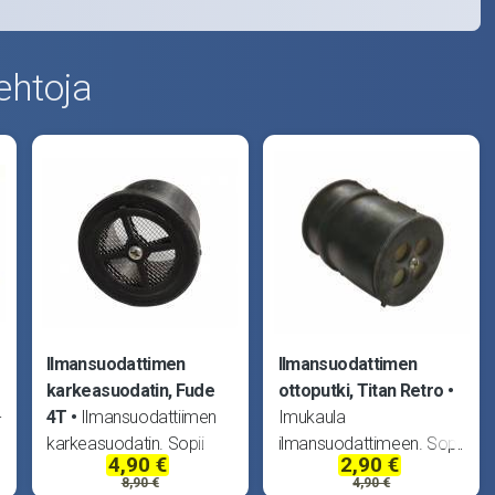
ehtoja
Ilmansuodattimen
Ilmansuodattimen
karkeasuodatin, Fude
ottoputki, Titan Retro
-
4T
Ilmansuodattiimen
Imukaula
karkeasuodatin. Sopii
ilmansuodattimeen. Sopii
4,90 €
2,90 €
kiinalaiset skootterit,
kiinalaiset skootterit,
8,90 €
4,90 €