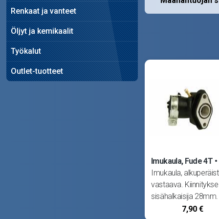
Maahantuojan s
Renkaat ja vanteet
Öljyt ja kemikaalit
Työkalut
Outlet-tuotteet
Imukaula, Fude 4T
Imukaula, alkuperäis
vastaava. Kiinnitykse
sisähalkaisija 28mm.
Kiinnitys myös
7,90 €