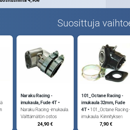
uositushinta 4,90e
Suosittuja vaihto
Naraku Racing -
101_Octane Racing -
tä
imukaula, Fude 4T
imukaula 32mm, Fude
n
Naraku Racing -imukaula.
4T
101_Octane Racing 
Välttämätön ostos
imukaula. Kiinnityksen
asennettaessa
sisähalkaisija 32mm.
24,90 €
7,90 €