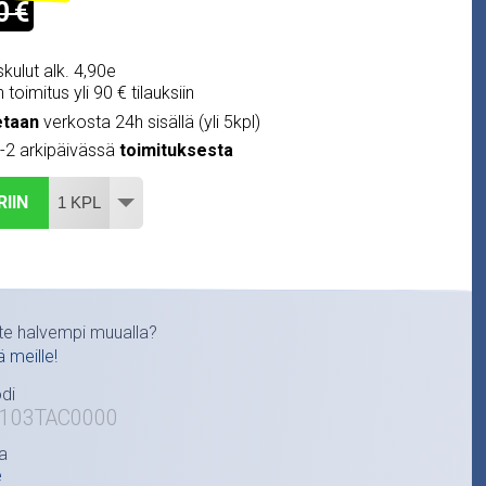
0 €
kulut alk. 4,90e
 toimitus yli 90 € tilauksiin
etaan
verkosta 24h sisällä (yli 5kpl)
1-2 arkipäivässä
toimituksesta
RIIN
te halvempi muualla?
ä meille!
di
3103TAC0000
a
e