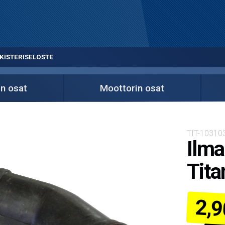
KISTERISELOSTE
in osat
Moottorin osat
TIT-1031
Ilma
Tita
2,9