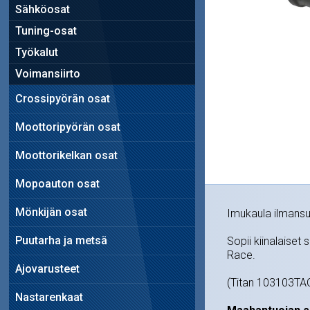
Sähköosat
Tuning-osat
Työkalut
Voimansiirto
Crossipyörän osat
Moottoripyörän osat
Moottorikelkan osat
Mopoauton osat
Mönkijän osat
Imukaula ilmansu
Puutarha ja metsä
Sopii kiinalaiset 
Race.
Ajovarusteet
(Titan 103103T
Nastarenkaat