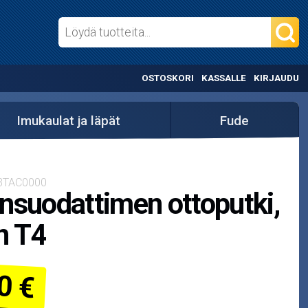
OSTOSKORI
KASSALLE
KIRJAUDU
Imukaulat ja läpät
Fude
03TAC0000
nsuodattimen ottoputki,
n T4
0 €