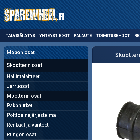
TALVISÄILYTYS
YHTEYSTIEDOT
PALAUTE
TOIMITUSEHDOT
RE
Mopon osat
Skootter
Skootterin osat
Hallintalaitteet
Jarruosat
Moottorin osat
Pakoputket
Polttoainejärjestelmä
Renkaat ja vanteet
Rungon osat