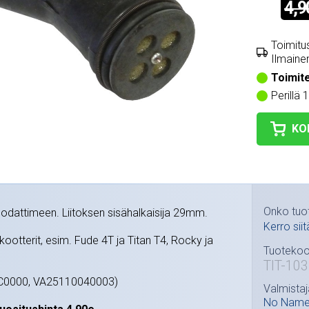
4,9
Toimitus
Ilmainen
Toimit
Perillä 
KO
Onko tuo
odattimeen. Liitoksen sisähalkaisija 29mm.
Kerro siit
skootterit, esim. Fude 4T ja Titan T4, Rocky ja
Tuotekoo
TIT-10
AC0000, VA25110040003)
Valmistaj
No Nam