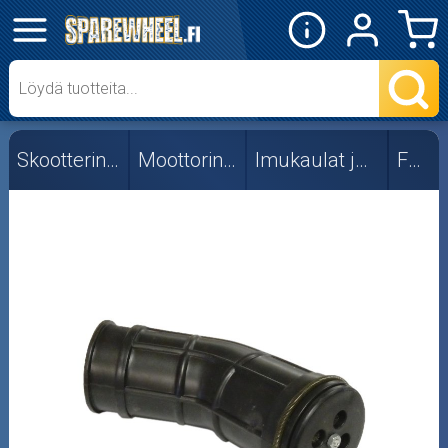
✕
Mopon osat
Skootterin osat
Skootterin osat
Moottorin osat
Imukaulat ja läpät
Fude
Crossipyörän osat
Moottoripyörän osat
Moottorikelkan osat
Mopoauton osat
Mönkijän osat