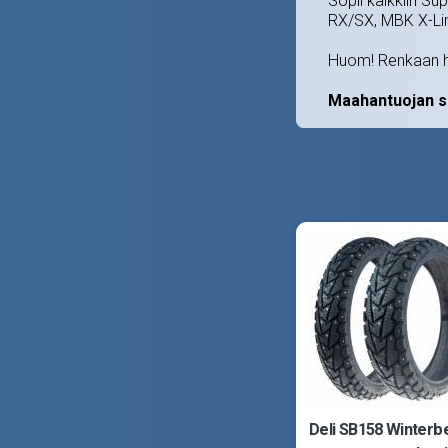
Sopii kaikkiin Su
RX/SX, MBK X-Li
Huom! Renkaan hi
Maahantuojan su
Deli SB158 Winterbe