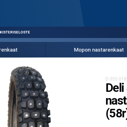
KISTERISELOSTE
renkaat
Mopon nastarenkaat
D-355-018
Deli
nast
(58