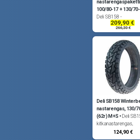
nastarengaspaketti
100/80-17 + 130/70
Deli SB158 -
209,90 €
kitkanastarengaspake
266,30 €
Sopii kaikkiin Super
-mopoihin, esim. Der
Senda, Aprilia RX/SX,
MBK X-Limit, Yamah
DT50 ym. Lisäksi saa
tarvita myös nä
Deli SB158 Winterbe
nastarengas, 130/7
(62r) M+S
Deli SB1
kitkanastarengas,
nastoitettu Suomess
124,90 €
Renkaassa 120kpl