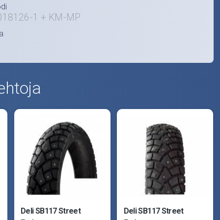
di
018126-1 + KM-MP
a
ehtoja
Deli SB117 Street
Deli SB117 Street