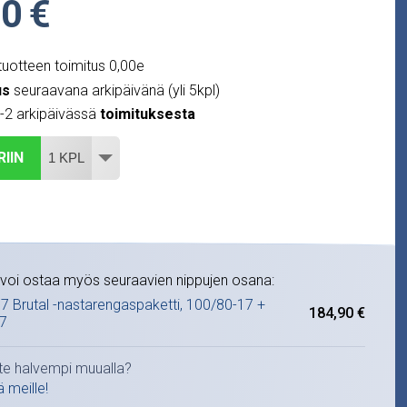
0 €
uotteen toimitus 0,00e
us
seuraavana arkipäivänä (yli 5kpl)
1-2 arkipäivässä
toimituksesta
RIIN
voi ostaa myös seuraavien nippujen osana:
7 Brutal -nastarengaspaketti, 100/80-17 +
184,90 €
7
te halvempi muualla?
ä meille!