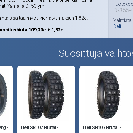
permoto -mopoihin, esim. Derbi Senda, Aprilia
Tuotekoo
mit, Yamaha DT50 ym.
D-355-
nta sisältää myös kierrätysmaksun 1,82e.
Valmistaj
Deli
ositushinta 109,30e + 1,82e
Suosittuja vaihto
rg -
Deli SB107 Brutal -
Deli SB107 Brutal -