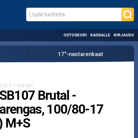
OSTOSKORI
KASSALLE
KIRJAUDU
17"-nastarenkaat
126-1 + KM-MP
 SB107 Brutal -
arengas, 100/80-17
r) M+S