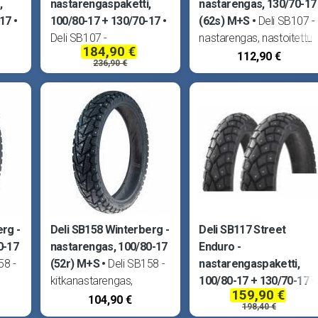
,
nastarengaspaketti,
nastarengas, 130/70-17
-17
100/80-17 + 130/70-17
(62s) M+S
Deli SB107 -
Deli SB107 -
nastarengas, nastoitettu
184,90 €
tti.
nastarengaspaketti. Sopii
Suomessa. Renkaassa
112,90 €
236,90 €
Moto
kaikkiin SuperMoto -
133kpl nastoja. Tubeless,
bi
mopoihin, esim. Derbi
ei tarvitse sisärengasta.
Senda, Aprilia RX/SX,
Vihdoinkin saatavilla
a
MBK X-Limit, Yamaha
millimitoitettu
tat
DT50 ym. Lisäksi saatat
nastarengas karkealla
tarvita myös nä
nappulakuviolla
Supermoto -mopoihin!
Korvaa huippusuositun
Duro HF335
rg -
Deli SB158 Winterberg -
Deli SB117 Street
0-17
nastarengas, 100/80-17
Enduro -
58 -
(52r) M+S
Deli SB158 -
nastarengaspaketti,
kitkanastarengas,
100/80-17 + 130/70-17
159,90 €
a.
nastoitettu Suomessa.
Deli SB117 -
104,90 €
198,40 €
Renkaassa 144kpl
nastarengaspaketti. Sopi