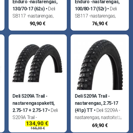
Enduro -nastarengas,
Enduro -nastarengas,
130/70-17 (62s)
Deli
100/80-17 (52r)
Deli
SB117 -nastarengas,
SB117 -nastarengas,
nastoitettu Suomessa.
nastoitettu Suomessa.
90,90 €
76,90 €
Renkaassa 120kpl
Renkaassa 120kpl
nastoja. Tubeless, ei
nastoja. Tubeless, ei
tarvitse sisärengasta.
tarvitse sisärengasta.
Millimitoitettu
Millimitoitettu
nastarengas
nastarengas
puolikarkealla
puolikarkealla
nappulakuviolla
nappulakuviolla
Supermoto -mopoihin!
Supermoto -mopoihin!
Sopii kaikkiin Supermoto
Sopii kaikkiin Supermoto
-mopoihin, esim. Derbi
-mopoihin, esim. Derbi
Deli S209A Trail -
Deli S209A Trail -
nastarengaspaketti,
nastarengas, 2.75-17
2.75-17 + 2.75-17
Deli
(41p) TT
Deli S209A -
S209A Trail -
nastarengas, nastoitettu
134,90 €
nastarengaspaketti. Sopii
Suomessa. Renkaassa
69,90 €
166,00 €
i
esim. Tunturi Pappa.
108kpl nastoja. TT =