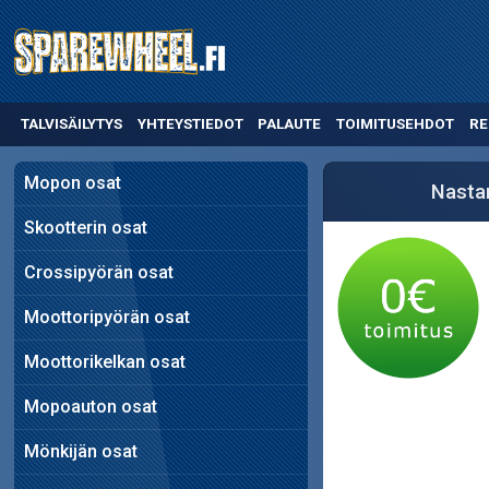
TALVISÄILYTYS
YHTEYSTIEDOT
PALAUTE
TOIMITUSEHDOT
RE
Mopon osat
Nasta
Skootterin osat
Crossipyörän osat
Moottoripyörän osat
Moottorikelkan osat
Mopoauton osat
Mönkijän osat