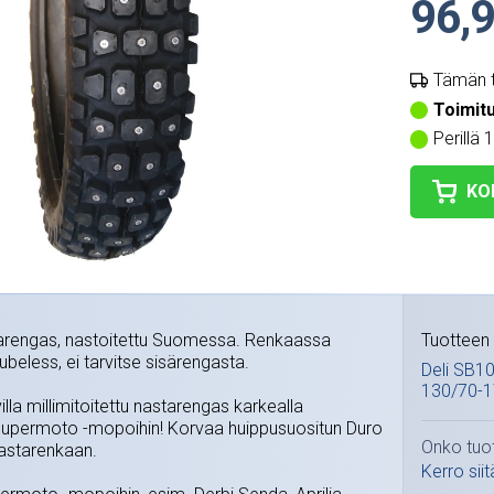
96,9
Tämän t
Toimit
Perillä 
KO
arengas, nastoitettu Suomessa. Renkaassa
Tuotteen 
ubeless, ei tarvitse sisärengasta.
Deli SB10
130/70-1
illa millimitoitettu nastarengas karkealla
Supermoto -mopoihin! Korvaa huippusuositun Duro
Onko tuo
astarenkaan.
Kerro siit