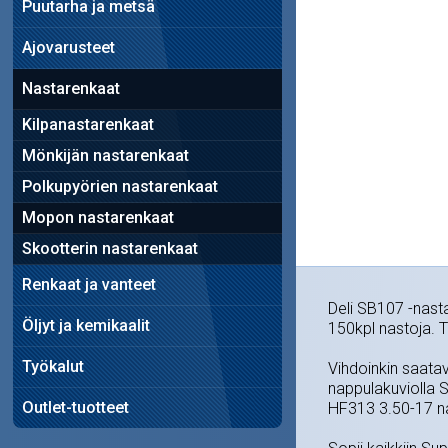
Puutarha ja metsä
Ajovarusteet
Nastarenkaat
Kilpanastarenkaat
Mönkijän nastarenkaat
Polkupyörien nastarenkaat
Mopon nastarenkaat
Skootterin nastarenkaat
Renkaat ja vanteet
Deli SB107 -nast
Öljyt ja kemikaalit
150kpl nastoja. T
Työkalut
Vihdoinkin saatav
nappulakuviolla 
Outlet-tuotteet
HF313 3.50-17 n