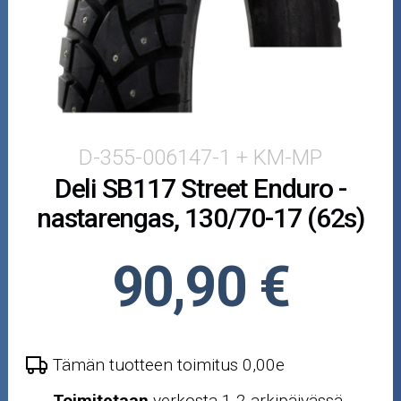
Puutarha ja metsä
Ajovarusteet
Nastarenkaat
Renkaat ja vanteet
D-355-006147-1 + KM-MP
Deli SB117 Street Enduro -
Öljyt ja kemikaalit
nastarengas, 130/70-17 (62s)
Työkalut
90,90 €
Outlet-tuotteet
Tämän tuotteen toimitus 0,00e
Toimitetaan
verkosta 1-2 arkipäivässä