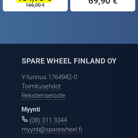
69,90 €
166,00 €
SPARE WHEEL FINLAND OY
Y-tunnus 1764942-0
Toimitusehdot
Rekisteriseloste
Myynti
(08) 311 3344
myynti@sparewheel.fi