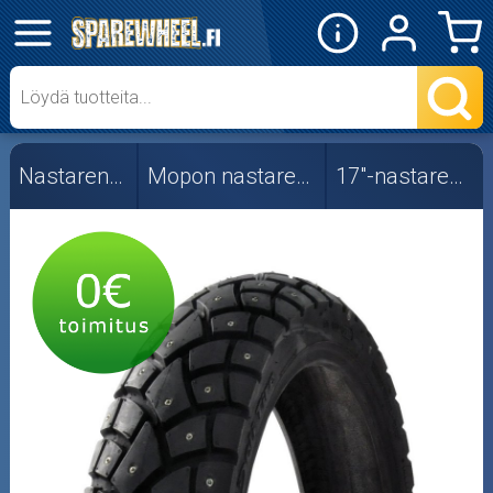
✕
Mopon osat
Skootterin osat
Nastarenkaat
Mopon nastarenkaat
17"-nastarenkaat
Crossipyörän osat
Moottoripyörän osat
Moottorikelkan osat
Mopoauton osat
Mönkijän osat