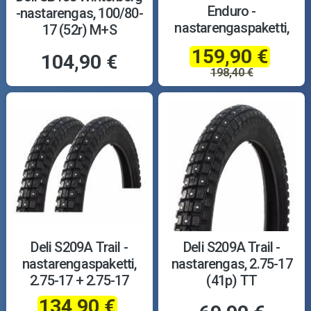
Enduro -
-nastarengas, 100/80-
nastarengaspaketti,
17 (52r) M+S
100/80-17 + 130/70-17
159,90 €
104,90 €
198,40 €
Deli S209A Trail -
Deli S209A Trail -
nastarengaspaketti,
nastarengas, 2.75-17
2.75-17 + 2.75-17
(41p) TT
134,90 €