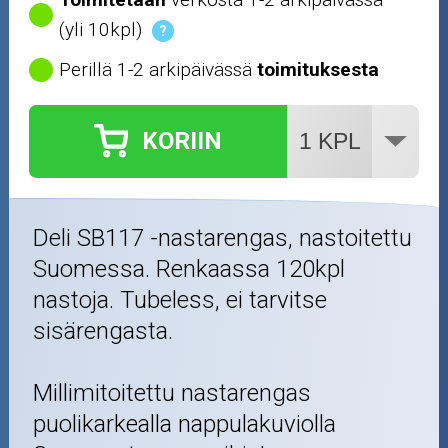
(yli 10kpl)
?
Perillä 1-2 arkipäivässä
toimituksesta
KORIIN
Deli SB117 -nastarengas, nastoitettu
Suomessa. Renkaassa 120kpl
nastoja. Tubeless, ei tarvitse
sisärengasta.
Millimitoitettu nastarengas
puolikarkealla nappulakuviolla