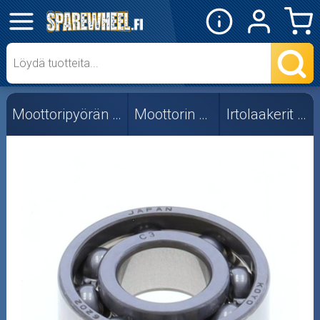
✕
Mopon osat
Skootterin osat
Moottoripyörän osat
Moottorin osat
Irtolaakerit (c3)
Crossipyörän osat
Moottoripyörän osat
Moottorikelkan osat
Mopoauton osat
Mönkijän osat