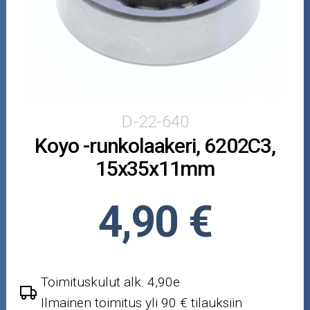
Puutarha ja metsä
Ajovarusteet
Nastarenkaat
Renkaat ja vanteet
D-22-640
Koyo -runkolaakeri, 6202C3,
Öljyt ja kemikaalit
15x35x11mm
Työkalut
4,90 €
Outlet-tuotteet
Toimituskulut alk. 4,90e
Ilmainen toimitus yli 90 € tilauksiin