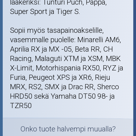
laakeriksi: Tunturi Puch, Pappa,
Super Sport ja Tiger S.
Sopii myös tasapainoakselille,
vasemmalle puolelle: Minarelli AM6,
Aprilia RX ja MX -05, Beta RR, CH
Racing, Malaguti XTM ja XSM, MBK
X-Limit, Motorhispania RX50, RYZ ja
Furia, Peugeot XPS ja XR6, Rieju
MRX, RS2, SMX ja Drac RR, Sherco
HRD50 sekä Yamaha DT50 98- ja
TZR50
Onko tuote halvempi muualla?