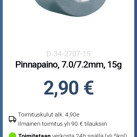
Puutarha ja metsä
Ajovarusteet
Nastarenkaat
Renkaat ja vanteet
D-34-2707-15
Pinnapaino, 7.0/7.2mm, 15g
Öljyt ja kemikaalit
Työkalut
2,90 €
Outlet-tuotteet
Toimituskulut alk. 4,90e
Ilmainen toimitus yli 90 € tilauksiin
Toimitetaan
verkosta 24h sisällä (yli 5kpl)