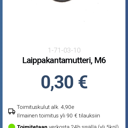
Puutarha ja metsä
Ajovarusteet
Nastarenkaat
Renkaat ja vanteet
1-71-03-10
Laippakantamutteri, M6
Öljyt ja kemikaalit
Työkalut
0,30 €
Outlet-tuotteet
Toimituskulut alk. 4,90e
Ilmainen toimitus yli 90 € tilauksiin
Toimitetaan
verkosta 24h sisällä (yli 5kpl)