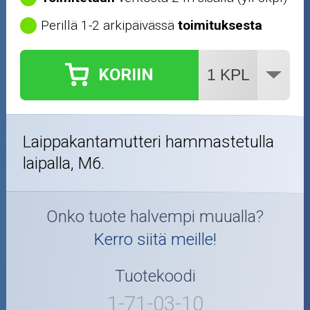
Perillä 1-2 arkipäivässä
toimituksesta
KORIIN
Laippakantamutteri hammastetulla
laipalla, M6.
Onko tuote halvempi muualla?
Kerro siitä meille!
Tuotekoodi
1-71-03-10