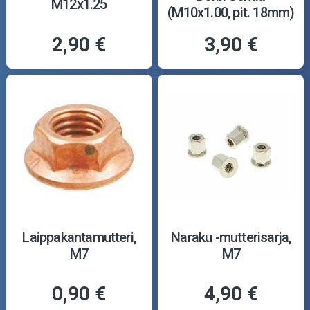
M12x1.25
(M10x1.00, pit. 18mm)
2,90 €
3,90 €
Laippakantamutteri,
Naraku -mutterisarja,
M7
M7
0,90 €
4,90 €