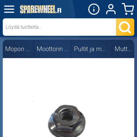
✕
Mopon osat
Skootterin osat
Mopon osat
Moottorin osat
Pultit ja mutterit
Mutterit
Crossipyörän osat
Moottoripyörän osat
Moottorikelkan osat
Mopoauton osat
Mönkijän osat