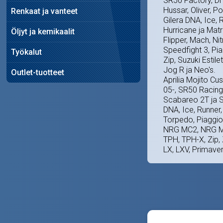
SR50 Factory, Di
Hussar, Oliver, P
Renkaat ja vanteet
Gilera DNA, Ice, 
Hurricane ja Matr
Öljyt ja kemikaalit
Flipper, Mach, Ni
Speedfight 3, Pi
Työkalut
Zip, Suzuki Estil
Jog R ja Neo's.
Outlet-tuotteet
Aprilia Mojito C
05-, SR50 Racing
Scabareo 2T ja Sp
DNA, Ice, Runner, 
Torpedo, Piaggio 
NRG MC2, NRG MC
TPH, TPH-X, Zip, 
LX, LXV, Primaver