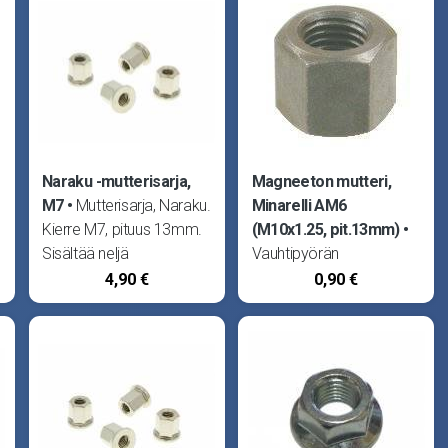
Naraku -mutterisarja,
Magneeton mutteri,
M7
Mutterisarja, Naraku.
Minarelli AM6
Kierre M7, pituus 13mm.
(M10x1.25, pit.13mm)
Sisältää neljä
Vauhtipyörän
laippakantamutteria.
kiinnitysmutteri. Sopii
4,90 €
0,90 €
,
Sopii Aprilia Amico, Area
Minarelli AM6, RS50 -05,
51, Rally, RS50, RX50,
RX50 -05 ja MX50 -05,
MX50, Sonic, SR50 -97,
Beta RK6 ja RR, CPI SX ja
SR50 Netscaper, SR50
SM, CH WSM Racing