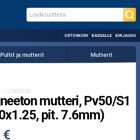
OSTOSKORI
KASSALLE
KIRJAUDU
Pultit ja mutterit
Mutterit
1 / 121850220
eeton mutteri, Pv50/S1
x1.25, pit. 7.6mm)
 €