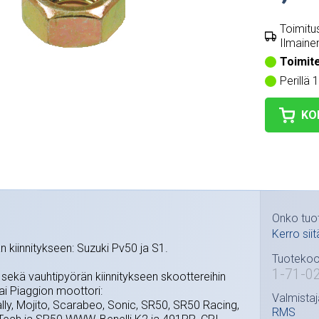
Toimitus
Ilmainen
Toimit
Perillä 
KO
Onko tuo
Kerro siit
n kiinnitykseen: Suzuki Pv50 ja S1.
Tuotekoo
1-71-0
n sekä vauhtipyörän kiinnitykseen skoottereihin
tai Piaggion moottori:
Valmistaj
ally, Mojito, Scarabeo, Sonic, SR50, SR50 Racing,
RMS