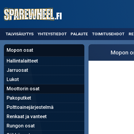
TALVISÄILYTYS
YHTEYSTIEDOT
PALAUTE
TOIMITUSEHDOT
RE
Mopon osat
Mopon o
Hallintalaitteet
Jarruosat
Lukot
Moottorin osat
Pakoputket
Polttoainejärjestelmä
Renkaat ja vanteet
Rungon osat