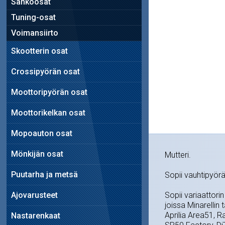
Sähköosat
Tuning-osat
Voimansiirto
Skootterin osat
Crossipyörän osat
Moottoripyörän osat
Moottorikelkan osat
Mopoauton osat
Mönkijän osat
Mutteri.
Puutarha ja metsä
Sopii vauhtipyörä
Ajovarusteet
Sopii variaattori
joissa Minarellin 
Aprilia Area51, R
Nastarenkaat