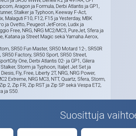
Tech ja SR50 WWW, Benelli K2 ja 491RR, CPI
opcorn, Aragon ja Formula, Derbi Atlantis ja GP1,
Runner, Stalker ja Typhoon, Keeway F-Act,
ix, Malaguti F10, F12, F15 ja Yesterday, MBK
tro ja Ovetto, Peugeot JetForce, Ludix ja
aggio Free, NRG, NRG MC2/MC3, PureJet, Sfera ja
ete, Katana ja Street Magic sekä Yamaha Aerox,
ustom, SR50 Fun Master, SR50 Motard 12-, SR50R
, SR50 Factory, SR50 Sport, SR50 Street,
ortCity One, Derbi Atlantis 02- ja GP1, Gilera
Stalker, Storm ja Typhoon, Italjet Jet Set ja
Diesis, Fly, Free, Liberty 2T, NRG, NRG Power,
2 Extreme, NRG MC3, NTT, Quartz, Sfera, Storm,
Zip 2, Zip FR, Zip RST ja Zip SP sekä Vespa ET2,
a ja S50.
Suosittuja vaihto