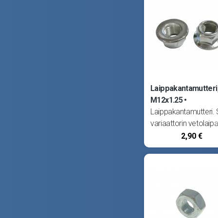
Laippakantamutteri
M12x1.25
Laippakantamutteri. 
variaattorin vetolaip
kiinnitykseen: kiinalai
2,90 €
4T -skootterit, esim.
4T sekä Titan 4T. Sop
myös Generic Crack
4T, Onyx 4T, Pandora 
Race