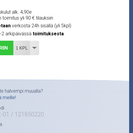
kulut alk. 4,90e
 toimitus yli 90 € tilauksiin
etaan
verkosta 24h sisällä (yli 5kpl)
1-2 arkipäivässä
toimituksesta
RIIN
te halvempi muualla?
ä meille!
di
2-01 / 121850220
a