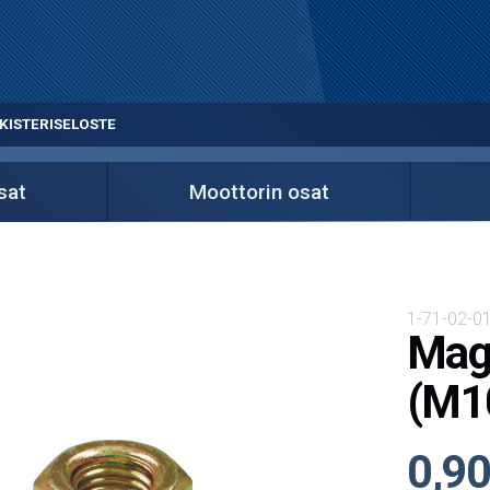
KISTERISELOSTE
sat
Moottorin osat
1-71-02-0
Magn
(M10
0,90