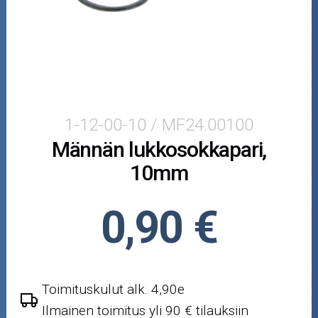
Moottorikelkan osat
Mopoauton osat
Mönkijän osat
Puutarha ja metsä
1-12-00-10 / MF24.00100
Männän lukkosokkapari,
Ajovarusteet
10mm
Nastarenkaat
0,90 €
Renkaat ja vanteet
Öljyt ja kemikaalit
Toimituskulut alk. 4,90e
Työkalut
Ilmainen toimitus yli 90 € tilauksiin