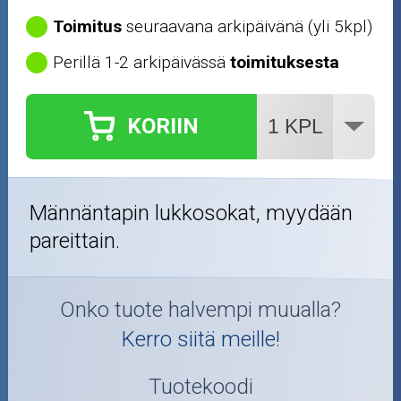
Outlet-tuotteet
Toimitus
seuraavana arkipäivänä (yli 5kpl)
Perillä 1-2 arkipäivässä
toimituksesta
KORIIN
Männäntapin lukkosokat, myydään
pareittain.
Onko tuote halvempi muualla?
Kerro siitä meille!
Tuotekoodi