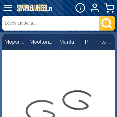
✕
Mopon osat
50cc
Mopon osat
Moottorin osat
Mäntäsarjat
Puch
Irto-osat
Irto-osat
Viritys
Skootterin osat
Crossipyörän osat
Moottoripyörän osat