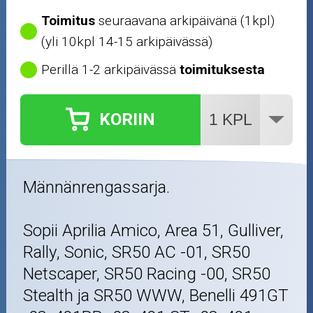
Outlet-tuotteet
Toimitus
seuraavana arkipäivänä (1kpl)
(yli 10kpl 14-15 arkipäivässä)
Perillä 1-2 arkipäivässä
toimituksesta
KORIIN
Männänrengassarja.
Sopii Aprilia Amico, Area 51, Gulliver,
Rally, Sonic, SR50 AC -01, SR50
Netscaper, SR50 Racing -00, SR50
Stealth ja SR50 WWW, Benelli 491GT