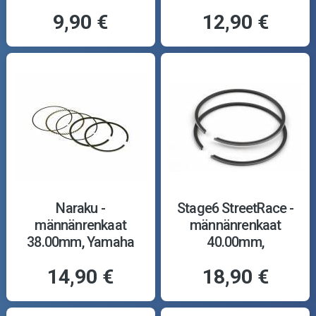
9,90 €
12,90 €
Naraku -
Stage6 StreetRace -
männänrenkaat
männänrenkaat
38.00mm, Yamaha
40.00mm,
Aerox 4T
Minarelli/Piaggio
14,90 €
18,90 €