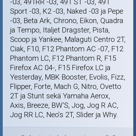
-03, 491RR -03, 491 ST -03, 491
Sport -03, K2 -03, Naked -03 ja Pepe
-03, Beta Ark, Chrono, Eikon, Quadra
ja Tempo, Italjet Dragster, Pista,
Scoop ja Yankee, Malaguti Centro 2T,
Ciak, F10, F12 Phantom AC -07, F12
Phantom LC, F12 Phantom R, F15
Firefox AC 04-, F15 Firefox LC ja
Yesterday, MBK Booster, Evolis, Fizz,
Flipper, Forte, Mach G, Nitro, Ovetto
2T ja Stunt sekä Yamaha Aerox,
Axis, Breeze, BW'S, Jog, Jog R AC,
Jog RR LC, Neo's 2T, Slider ja Why.