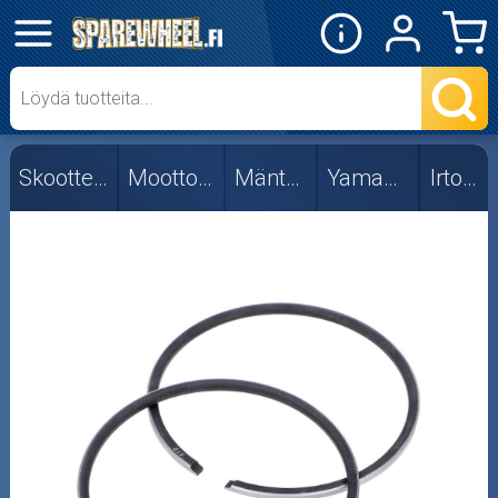
✕
Mopon osat
Skootterin osat
Skootterin osat
Moottorin osat
Mäntäsarjat
Yamaha/MBK
Irto-osat
50cc
Irto-osat
Viritys
Crossipyörän osat
Moottoripyörän osat