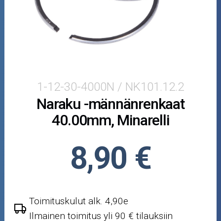
Moottorikelkan osat
Mopoauton osat
Mönkijän osat
Puutarha ja metsä
1-12-30-4000N / NK101.12.2
Naraku -männänrenkaat
Ajovarusteet
40.00mm, Minarelli
Nastarenkaat
8,90 €
Renkaat ja vanteet
Öljyt ja kemikaalit
Toimituskulut alk. 4,90e
Työkalut
Ilmainen toimitus yli 90 € tilauksiin