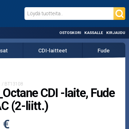
OSTOSKORI
KASSALLE
KIRJAUDU
sat
CDI-laitteet
Fude
1 / BT13108
Octane CDI -laite, Fude
 (2-liitt.)
 €