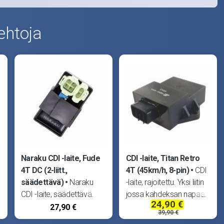
ehtoja
Naraku CDI -laite, Fude
CDI -laite, Titan Retro
4T DC (2-liitt.,
4T (45km/h, 8-pin)
CDI
säädettävä)
Naraku
-laite, rajoitettu. Yksi liitin
CDI -laite, säädettävä.
jossa kahdeksan napaa.
24,90 €
Kaksi liitintä joissa
Sopii kiinalaisiin 4T -
27,90 €
39,90 €
kaksi+neljä napaa. DC -
skoottereihin, esim. Fude