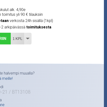
kulut alk. 4,90e
 toimitus yli 90 € tilauksiin
etaan
verkosta 24h sisällä (1kpl)
1-2 arkipäivässä
toimituksesta
RIIN
te halvempi muualla?
ä meille!
di
0-21 / BT13108
a
ane