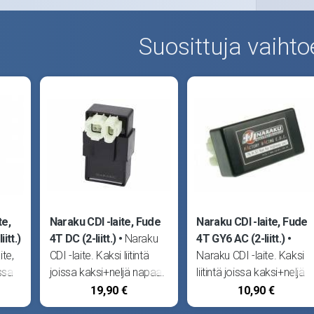
Suosittuja vaihto
te,
Naraku CDI -laite, Fude
Naraku CDI -laite, Fude
itt.)
4T DC (2-liitt.)
Naraku
4T GY6 AC (2-liitt.)
te,
CDI -laite. Kaksi liitintä
Naraku CDI -laite. Kaksi
ossa
joissa kaksi+neljä napaa.
liitintä joissa kaksi+neljä
DC -virtajärjestelmä. Sopii
napaa. AC -
19,90 €
10,90 €
kiinalaisiin 4T -
virtajärjestelmä. Sopii