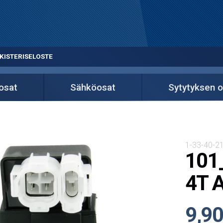
KISTERISELOSTE
osat
Sähköosat
Sytytyksen o
1-33-40-2
101_
4T AC
9,90