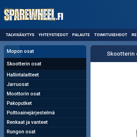
TALVISÄILYTYS
YHTEYSTIEDOT
PALAUTE
TOIMITUSEHDOT
RE
Mopon osat
Skootterin 
Skootterin osat
Hallintalaitteet
Jarruosat
Moottorin osat
Pakoputket
Polttoainejärjestelmä
Renkaat ja vanteet
Rungon osat