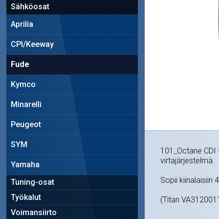
Sähköosat
Aprilia
CPI/Keeway
Fude
Kymco
Minarelli
Peugeot
SYM
101_Octane CDI -la
virtajärjestelmä.
Yamaha
Sopii kiinalaisiin
Tuning-osat
Työkalut
(Titan VA31200
Voimansiirto