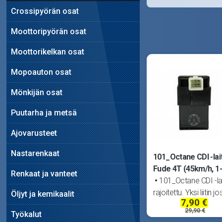
Crossipyörän osat
Moottoripyörän osat
Moottorikelkan osat
Mopoauton osat
Mönkijän osat
Puutarha ja metsä
Ajovarusteet
Nastarenkaat
101_Octane CDI -lai
Fude 4T (45km/h, 1-li
Renkaat ja vanteet
101_Octane CDI -lai
rajoitettu. Yksi liitin j
Öljyt ja kemikaalit
7,90 €
kuusi napaa. Sopii
29,90 €
Työkalut
kiinalaisiin 4T -