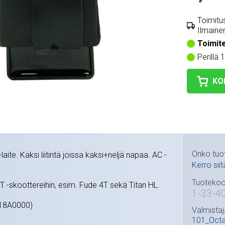
Toimitus
Ilmainen
Toimit
Perillä 
KO
Onko tuo
ite. Kaksi liitintä joissa kaksi+neljä napaa. AC -
Kerro siit
Tuotekoo
 4T -skoottereihin, esim. Fude 4T sekä Titan HL.
1-33-4
118A0000)
Valmistaj
101_Oct