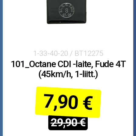
Peugeot
SYM
Yamaha
Crossipyörän osat
1-33-40-20 / BT12275
101_Octane CDI -laite, Fude 4T
Moottoripyörän osat
(45km/h, 1-liitt.)
Moottorikelkan osat
7,90 €
Mopoauton osat
Mönkijän osat
29,90 €
Puutarha ja metsä