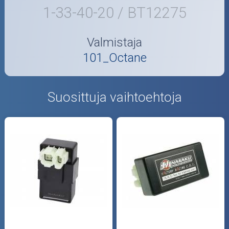
1-33-40-20 / BT12275
Valmistaja
101_Octane
Suosittuja vaihtoehtoja