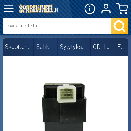
✕
Mopon osat
Skootterin osat
Skootterin osat
Sähköosat
Sytytyksen osat
CDI-laitteet
Fude
Aprilia
CPI/Keeway
Fude
Kymco
Minarelli