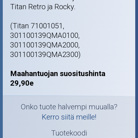
Titan Retro ja Rocky.
(Titan 71001051,
301100139QMA0100,
301100139QMA2000,
301100139QMA2300)
Maahantuojan suositushinta
29,90e
Onko tuote halvempi muualla?
Kerro siitä meille!
Tuotekoodi