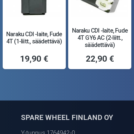
Naraku CDI -laite, Fude
Naraku CDI -laite, Fude
4T GY6 AC (2-liitt.,
4T (1-liitt., säädettävä)
säädettävä)
19,90 €
22,90 €
SPARE WHEEL FINLAND OY
Y-tunnus 1764942-0