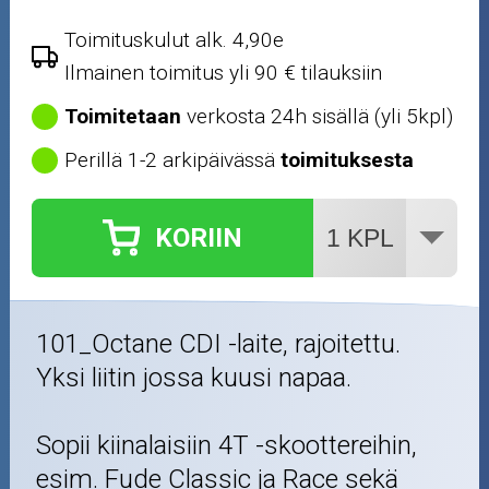
Ajovarusteet
Toimituskulut alk. 4,90e
Ilmainen toimitus yli 90 € tilauksiin
Nastarenkaat
Toimitetaan
verkosta 24h sisällä (yli 5kpl)
Renkaat ja vanteet
Perillä 1-2 arkipäivässä
toimituksesta
Öljyt ja kemikaalit
KORIIN
Työkalut
Outlet-tuotteet
101_Octane CDI -laite, rajoitettu.
Yksi liitin jossa kuusi napaa.
Sopii kiinalaisiin 4T -skoottereihin,
esim. Fude Classic ja Race sekä