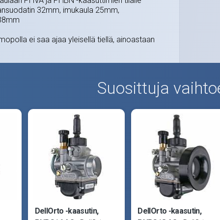
aulaan PHVA ja PHBN -kaasuttimien tilalle
ilmansuodatin 32mm, imukaula 25mm,
o 38mm
mopolla ei saa ajaa yleisellä tiellä, ainoastaan
Suosittuja vaihto
DellOrto -kaasutin,
DellOrto -kaasutin,