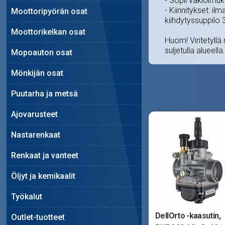
- Sopii vakioimuk
- Kiinnitykset: 
Moottoripyörän osat
kiihdytyssuppil
Moottorikelkan osat
Huom! Viritetyllä 
suljetulla alueella.
Mopoauton osat
Mönkijän osat
Puutarha ja metsä
Ajovarusteet
Nastarenkaat
Renkaat ja vanteet
Öljyt ja kemikaalit
Työkalut
DellOrto -kaasutin,
Outlet-tuotteet