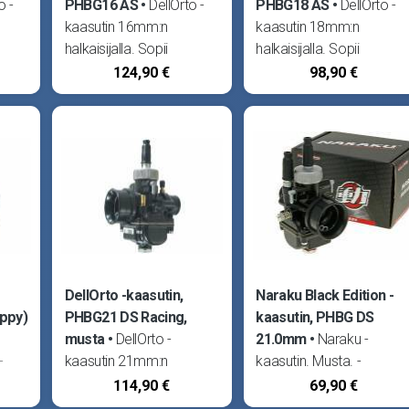
o -
PHBG16 AS
DellOrto -
PHBG18 AS
DellOrto -
kaasutin 16mm:n
kaasutin 18mm:n
halkaisijalla. Sopii
halkaisijalla. Sopii
Pv
käytettäväksi esim. Pv
käytettäväksi esim. Pv
124,90 €
98,90 €
arjan
50cc -läppäsylinterisarjan
60cc -läppäsylinterisarjan
#90,
kanssa. - Pääsuutin #74,
kanssa. - Pääsuutin #82,
py #
tyhjäkäynti #50, ryyppy #
tyhjäkäynti #50, ryyppy #
DellOrto -kaasutin,
Naraku Black Edition -
ppy)
PHBG21 DS Racing,
kaasutin, PHBG DS
musta
DellOrto -
21.0mm
Naraku -
-
kaasutin 21mm:n
kaasutin. Musta. -
halkaisijalla. - Pääsuutin
Sisähalkaisija 21mm -
114,90 €
69,90 €
py
#92, tyhjäkäynti #50,
Pääsuutin #90,