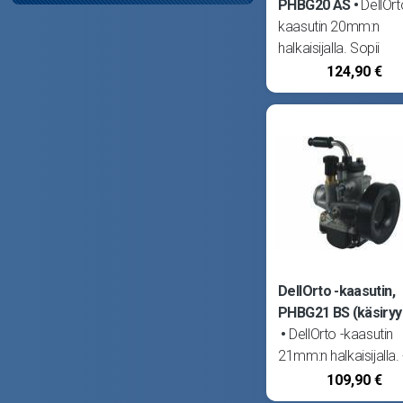
PHBG20 AS
DellOrt
kaasutin 20mm:n
halkaisijalla. Sopii
käytettäväksi esim. 
124,90 €
80cc -läppäsylinteris
kanssa. - Pääsuutin 
tyhjäkäynti #50, ryyp
DellOrto -kaasutin,
PHBG21 BS (käsiryy
DellOrto -kaasutin
21mm:n halkaisijalla. 
Pääsuutin #96,
109,90 €
tyhjäkäynti #48, ryyp