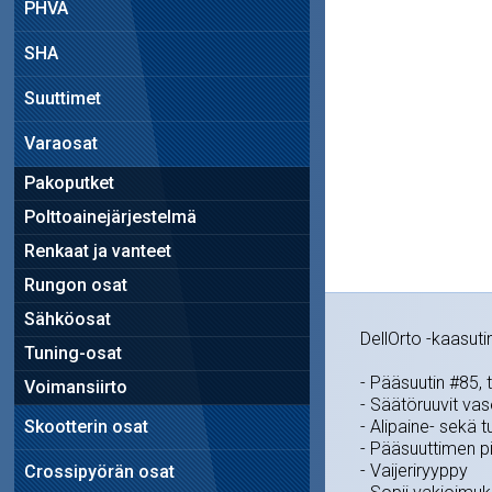
PHVA
SHA
Suuttimet
Varaosat
Pakoputket
Polttoainejärjestelmä
Renkaat ja vanteet
Rungon osat
Sähköosat
DellOrto -kaasuti
Tuning-osat
- Pääsuutin #85, 
Voimansiirto
- Säätöruuvit va
Skootterin osat
- Alipaine- sekä 
- Pääsuuttimen p
- Vaijeriryyppy
Crossipyörän osat