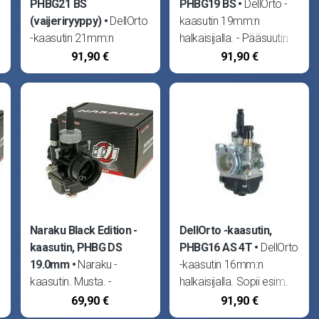
PHBG21 BS
PHBG19 BS
DellOrto -
(vaijeriryyppy)
DellOrto
kaasutin 19mm:n
-kaasutin 21mm:n
halkaisijalla. - Pääsuutin
halkaisijalla. - Pääsuutin
#85, tyhjäkäynti #50,
91,90 €
91,90 €
#72, tyhjäkäynti #50,
ryyppy #60 - Säätöruuvit
ryyppy #60 - Säätöruuvit
vasemmalla puolella -
vasemmalla puolella -
Käsiryyppy - Sopii
Vaijeriryyppy - Sopii
vakioimukaulaan PHVA ja
vakioimukaulaan PHVA ja
PHBN -
Naraku Black Edition -
DellOrto -kaasutin,
kaasutin, PHBG DS
PHBG16 AS 4T
DellOrto
19.0mm
Naraku -
-kaasutin 16mm:n
kaasutin. Musta. -
halkaisijalla. Sopii esim.
Sisähalkaisija 19mm -
Honda Z50 Monkey. -
69,90 €
91,90 €
Pääsuutin #75,
Pääsuutin #80,