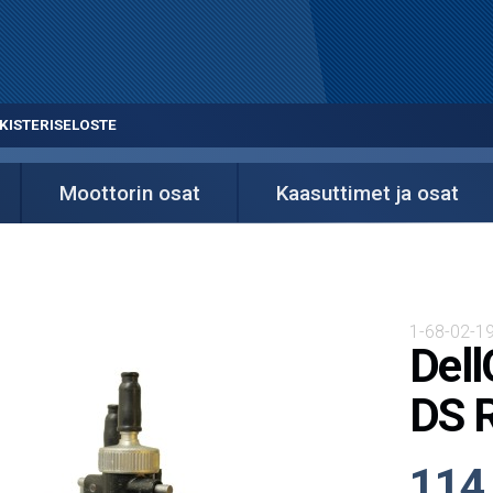
KISTERISELOSTE
Moottorin osat
Kaasuttimet ja osat
1-68-02-1
Dell
DS R
114