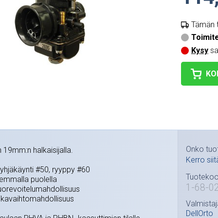
Tämän t
Toimit
Kysy
sa
KO
Onko tuo
n 19mm:n halkaisijalla.
Kerro siit
tyhjäkäynti #50, ryyppy #60
Tuotekoo
semmalla puolella
1-68-0
tuorevoitelumahdollisuus
ikavaihtomahdollisuus
Valmistaj
DellOrto