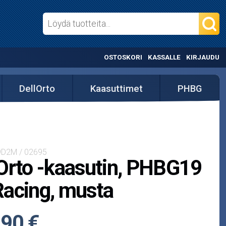
OSTOSKORI
KASSALLE
KIRJAUDU
DellOrto
Kaasuttimet
PHBG
9D2M / 02695
Orto -kaasutin, PHBG19
acing, musta
,90 €