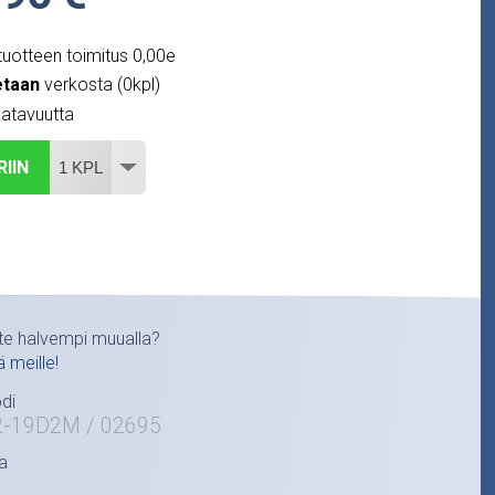
uotteen toimitus 0,00e
etaan
verkosta (0kpl)
atavuutta
RIIN
te halvempi muualla?
ä meille!
di
2-19D2M / 02695
a