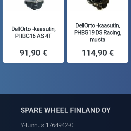
DellOrto -kaasutin,
DellOrto -kaasutin,
PHBG19 DS Racing,
PHBG16 AS 4T
musta
91,90 €
114,90 €
SPARE WHEEL FINLAND OY
Y-tunnus 1764942-0