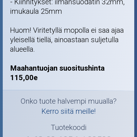
- Kiinnitykset: ilmansuodatin 32mm,
imukaula 25mm
Huom! Viritetyllä mopolla ei saa ajaa
yleisellä tiellä, ainoastaan suljetulla
alueella.
Maahantuojan suositushinta
115,00e
Onko tuote halvempi muualla?
Kerro siitä meille!
Tuotekoodi