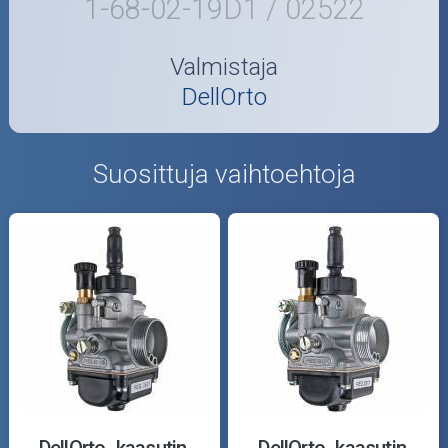
1-68-02-19D1 / 02522
Valmistaja
DellOrto
Suosittuja vaihtoehtoja