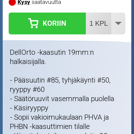
Kysy
saatavuutta
Nastarenkaat
Renkaat ja vanteet
KORIIN
Öljyt ja kemikaalit
DellOrto -kaasutin 19mm:n
Työkalut
halkaisijalla.
Outlet-tuotteet
- Pääsuutin #85, tyhjäkäynti #50,
ryyppy #60
- Säätöruuvit vasemmalla puolella
- Käsiryyppy
- Sopii vakioimukaulaan PHVA ja
PHBN -kaasuttimien tilalle