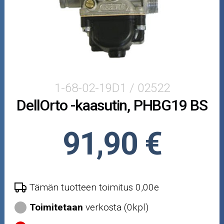
Varaosat
Skootterin osat
Crossipyörän osat
Moottoripyörän osat
1-68-02-19D1 / 02522
DellOrto -kaasutin, PHBG19 BS
Moottorikelkan osat
Mopoauton osat
91,90 €
Mönkijän osat
Puutarha ja metsä
Tämän tuotteen toimitus 0,00e
Toimitetaan
verkosta (0kpl)
Ajovarusteet