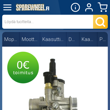
✕
Mopon osat
Kaasuttimet
Mopon osat
Moottorin osat
Kaasuttimet ja osat
DellOrto
Kaasuttimet
PHBG
PHBG
PHBN
PHVA
SHA
Suuttimet