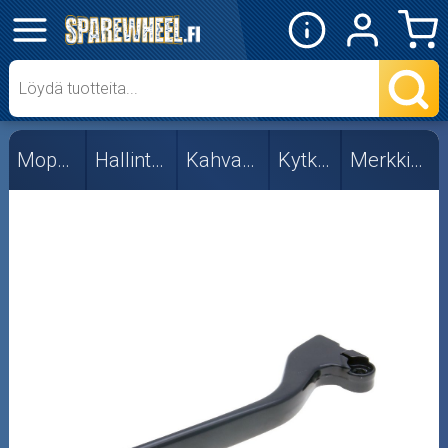
✕
Mopon osat
Merkkikohtaiset
Mopon osat
Hallintalaitteet
Kahvat ja vivut
Kytkinvivut
Merkkikohtaiset
Tuning
Skootterin osat
Crossipyörän osat
Moottoripyörän osat
Moottorikelkan osat