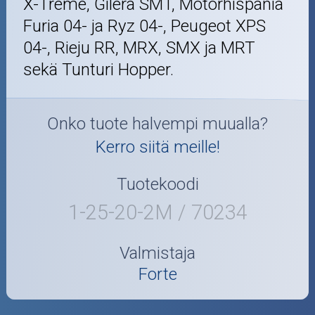
X-Treme, Gilera SMT, Motorhispania
Furia 04- ja Ryz 04-, Peugeot XPS
04-, Rieju RR, MRX, SMX ja MRT
sekä Tunturi Hopper.
Onko tuote halvempi muualla?
Kerro siitä meille!
Tuotekoodi
1-25-20-2M / 70234
Valmistaja
Forte