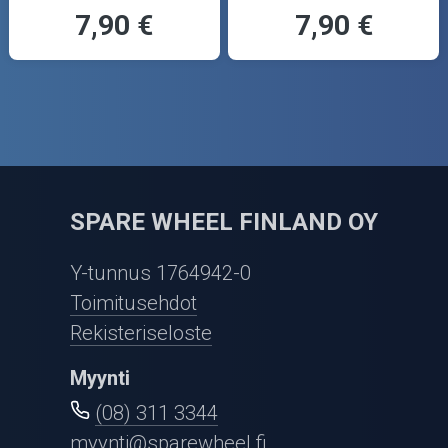
7,90 €
7,90 €
SPARE WHEEL FINLAND OY
Y-tunnus 1764942-0
Toimitusehdot
Rekisteriseloste
Myynti
(08) 311 3344
myynti@sparewheel.fi