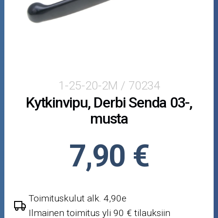
Mopoauton osat
Mönkijän osat
Puutarha ja metsä
Ajovarusteet
1-25-20-2M / 70234
Kytkinvipu, Derbi Senda 03-,
Nastarenkaat
musta
Renkaat ja vanteet
7,90 €
Öljyt ja kemikaalit
Työkalut
Toimituskulut alk. 4,90e
Outlet-tuotteet
Ilmainen toimitus yli 90 € tilauksiin