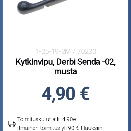
Mopoauton osat
Mönkijän osat
Puutarha ja metsä
Ajovarusteet
1-25-19-2M / 70230
Kytkinvipu, Derbi Senda -02,
Nastarenkaat
musta
Renkaat ja vanteet
4,90 €
Öljyt ja kemikaalit
Työkalut
Toimituskulut alk. 4,90e
Outlet-tuotteet
Ilmainen toimitus yli 90 € tilauksiin