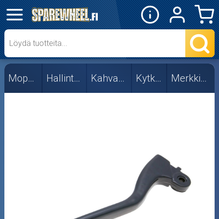
✕
Mopon osat
Merkkikohtaiset
Mopon osat
Hallintalaitteet
Kahvat ja vivut
Kytkinvivut
Merkkikohtaiset
Tuning
Skootterin osat
Crossipyörän osat
Moottoripyörän osat
Moottorikelkan osat