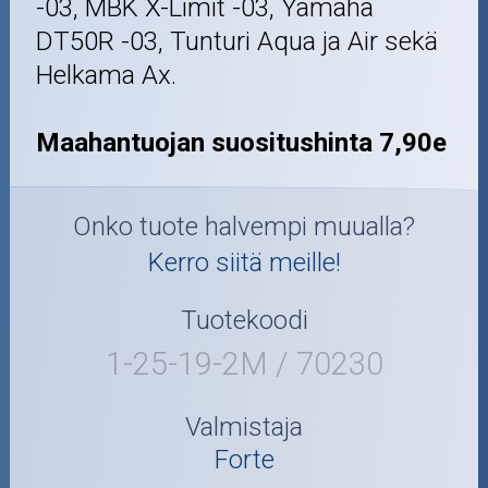
-03, MBK X-Limit -03, Yamaha
DT50R -03, Tunturi Aqua ja Air sekä
Helkama Ax.
Maahantuojan suositushinta 7,90e
Onko tuote halvempi muualla?
Kerro siitä meille!
Tuotekoodi
1-25-19-2M / 70230
Valmistaja
Forte