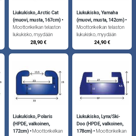
Liukukisko, Arctic Cat
Liukukisko, Yamaha
(muovi, musta, 167cm)
(muovi, musta, 142cm)
Moottorikelkan telaston
Moottorikelkan telaston
liukukisko, myydään
liukukisko, myydään
kappaleittain. Tarve kaksi
kappaleittain. Tarve kaksi
28,90 €
24,90 €
kappaletta per telasto.
kappaletta per telasto.
Pituus 167cm.
Pituus 142cm.
Valmistettu muovista.
Valmistettu muovista.
Sopii Aktiv sekä Arctic
Sopii Yamaha ET410
Cat 4T Touring 660 02-
Enticer 2 LT 92-95,
03, 4T
ET410TR 01, EX570
Liukukisko, Polaris
Liukukisko, Lynx/Ski-
(HPDE, valkoinen,
Doo (HPDE, valkoinen,
172cm)
Moottorikelkan
178cm)
Moottorikelkan