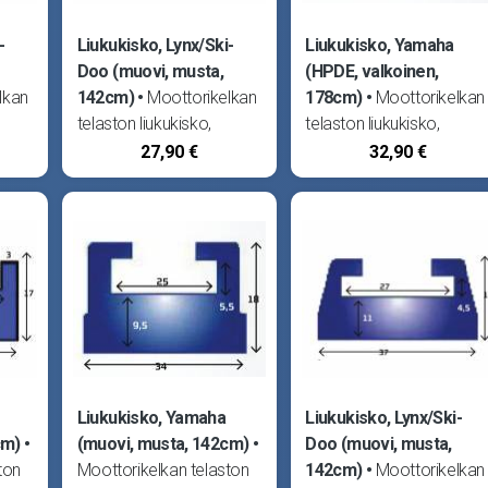
-
Liukukisko, Lynx/Ski-
Liukukisko, Yamaha
Doo (muovi, musta,
(HPDE, valkoinen,
lkan
142cm)
Moottorikelkan
178cm)
Moottorikelkan
telaston liukukisko,
telaston liukukisko,
in.
myydään kappaleittain.
myydään kappaleittain.
27,90 €
32,90 €
ta
Tarve kaksi kappaletta
Tarve kaksi kappaletta
per telasto. Pituus
per telasto. Pituus
142cm. Valmistettu
178cm. Valmistettu
 520
muovista. Sopii Lynx 59
muovista. Sopii Yamaha
535
Yeti 04-05, 5900 ST 00-
Apex 07, Apex X-TX 11-
01, Adventure 300F
18, FX Nytro 08-14,
Liukukisko, Yamaha
Liukukisko, Lynx/Ski-
cm)
(muovi, musta, 142cm)
Doo (muovi, musta,
ton
Moottorikelkan telaston
142cm)
Moottorikelkan