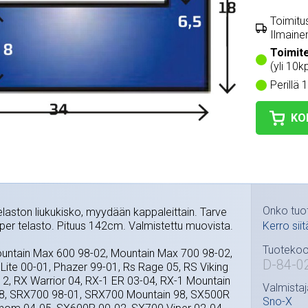
Toimitus
Ilmainen
Toimit
(yli 10kp
Perillä 
KO
Onko tuo
laston liukukisko, myydään kappaleittain. Tarve
per telasto. Pituus 142cm. Valmistettu muovista.
Kerro siit
Tuotekoo
untain Max 600 98-02, Mountain Max 700 98-02,
D-84-0
Lite 00-01, Phazer 99-01, Rs Rage 05, RS Viking
12, RX Warrior 04, RX-1 ER 03-04, RX-1 Mountain
Valmistaj
8, SRX700 98-01, SRX700 Mountain 98, SX500R
Sno-X