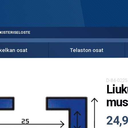
KISTERISELOSTE
kelkan osat
Telaston osat
D-84-0225
Liuk
mus
24,9