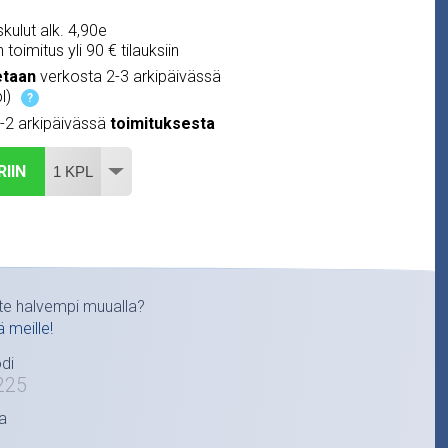
kulut alk. 4,90e
 toimitus yli 90 € tilauksiin
etaan
verkosta 2-3 arkipäivässä
l)
?
1-2 arkipäivässä
toimituksesta
RIIN
te halvempi muualla?
ä meille!
di
225
a