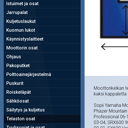
Istuimet ja osat
Jarrupalat
Kuljetuslaukut
Kuomun lukot
Käynnistyslaitteet
Moottorin osat
Ohjaus
Pakoputket
Polttoainejärjestelmä
Puskurit
Moottorikelkan te
Roiskeläpät
kaksi kappaletta 
Sähköosat
Sopii Yamaha Mo
Säilytys ja kuljetus
Phazer Mountain 
Professional 06-
Telaston osat
03-04, SRX600 9
Tuulisuojat ja osat