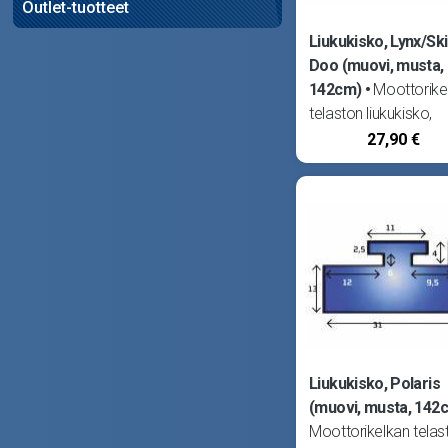
Outlet-tuotteet
Liukukisko, Lynx/Ski
Doo (muovi, musta,
142cm)
Moottorike
telaston liukukisko,
myydään kappaleitta
27,90 €
Tarve kaksi kappalet
per telasto. Pituus
142cm. Valmistettu
muovista. Sopii Lynx
(Sachs 291) 82-83, 
82-89, 635 82-83,
Liukukisko, Polaris
(muovi, musta, 142
Moottorikelkan telas