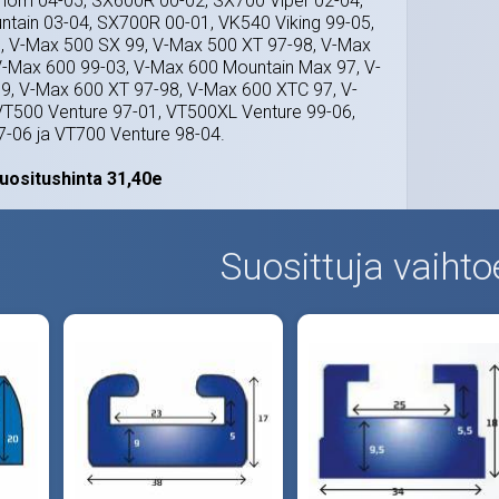
nom 04-05, SX600R 00-02, SX700 Viper 02-04,
tain 03-04, SX700R 00-01, VK540 Viking 99-05,
, V-Max 500 SX 99, V-Max 500 XT 97-98, V-Max
V-Max 600 99-03, V-Max 600 Mountain Max 97, V-
9, V-Max 600 XT 97-98, V-Max 600 XTC 97, V-
VT500 Venture 97-01, VT500XL Venture 99-06,
-06 ja VT700 Venture 98-04.
uositushinta 31,40e
Suosittuja vaihto