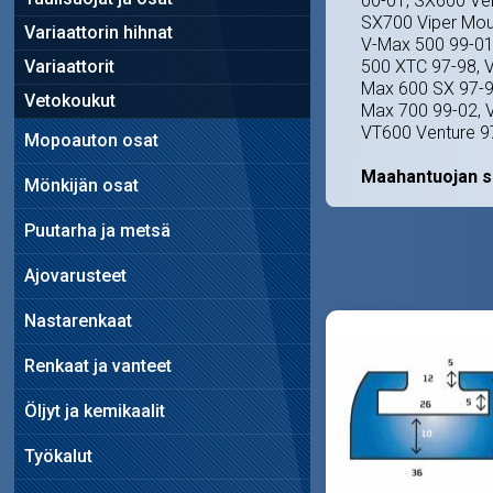
00-01, SX600 Ve
SX700 Viper Moun
Variaattorin hihnat
V-Max 500 99-01
Variaattorit
500 XTC 97-98, 
Max 600 SX 97-9
Vetokoukut
Max 700 99-02, 
VT600 Venture 97
Mopoauton osat
Maahantuojan s
Mönkijän osat
Puutarha ja metsä
Ajovarusteet
Nastarenkaat
Renkaat ja vanteet
Öljyt ja kemikaalit
Työkalut