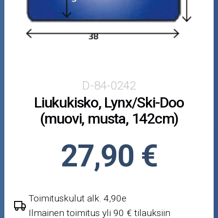
Puutarha ja metsä
Ajovarusteet
Nastarenkaat
Renkaat ja vanteet
D-84-0242
Liukukisko, Lynx/Ski-Doo
Öljyt ja kemikaalit
(muovi, musta, 142cm)
Työkalut
27,90 €
Outlet-tuotteet
Toimituskulut alk. 4,90e
Ilmainen toimitus yli 90 € tilauksiin