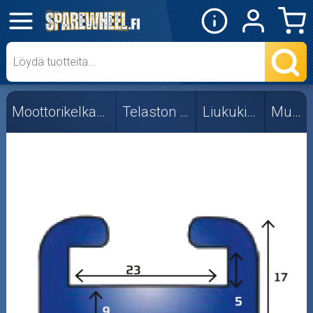
✕
Mopon osat
Skootterin osat
Moottorikelkan osat
Telaston osat
Liukukiskot
Muovi
Crossipyörän osat
Moottoripyörän osat
Moottorikelkan osat
Mopoauton osat
Mönkijän osat