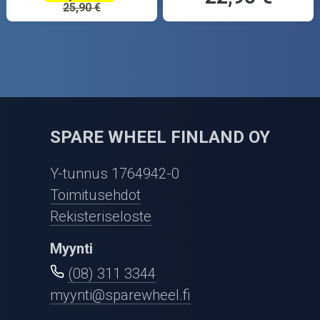
25,90 €
SPARE WHEEL FINLAND OY
Y-tunnus 1764942-0
Toimitusehdot
Rekisteriseloste
Myynti
(08) 311 3344
myynti@sparewheel.fi