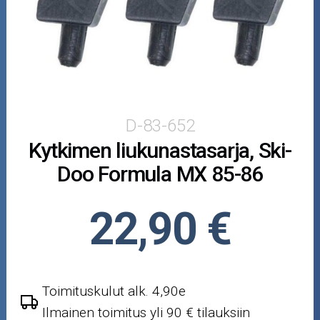
Puutarha ja metsä
Ajovarusteet
Nastarenkaat
Renkaat ja vanteet
D-83-652
Kytkimen liukunastasarja, Ski-
Öljyt ja kemikaalit
Doo Formula MX 85-86
Työkalut
22,90 €
Outlet-tuotteet
Toimituskulut alk. 4,90e
Ilmainen toimitus yli 90 € tilauksiin