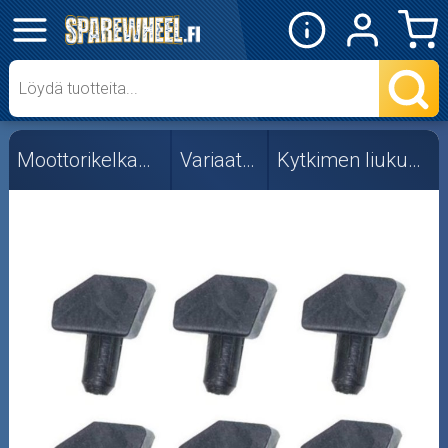
✕
Mopon osat
Skootterin osat
Moottorikelkan osat
Variaattorit
Kytkimen liukunastat
Crossipyörän osat
Moottoripyörän osat
Moottorikelkan osat
Mopoauton osat
Mönkijän osat