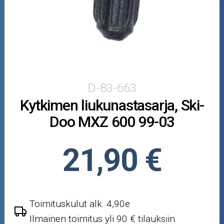
Puutarha ja metsä
Ajovarusteet
Nastarenkaat
Renkaat ja vanteet
D-83-663
Kytkimen liukunastasarja, Ski-
Öljyt ja kemikaalit
Doo MXZ 600 99-03
Työkalut
21,90 €
Outlet-tuotteet
Toimituskulut alk. 4,90e
Ilmainen toimitus yli 90 € tilauksiin