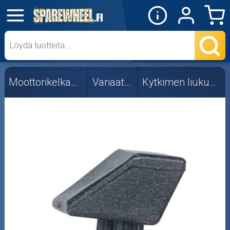
✕
Mopon osat
Skootterin osat
Moottorikelkan osat
Variaattorit
Kytkimen liukunastat
Crossipyörän osat
Moottoripyörän osat
Moottorikelkan osat
Mopoauton osat
Mönkijän osat